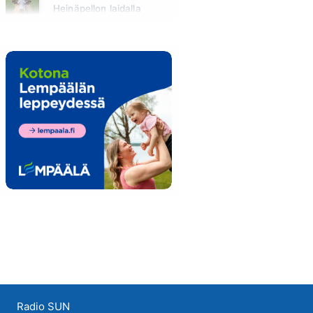
Heinäpellon laidalla
Huomenna klo 15:00 - 16:00
Radio SUN