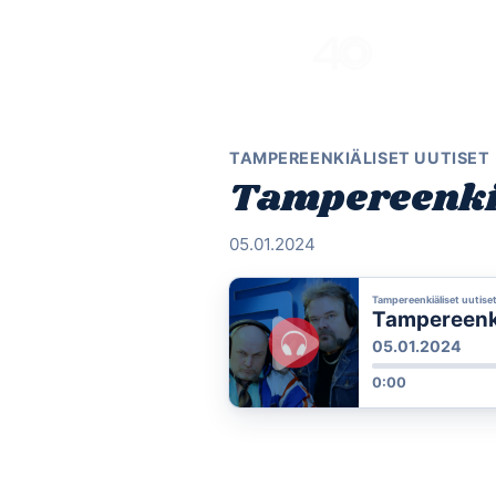
Skip
to
content
TAMPEREENKIÄLISET UUTISET
Tampereenkiäl
05.01.2024
Tampereenkiäliset uutise
Tampereenkiä
05.01.2024
0:00