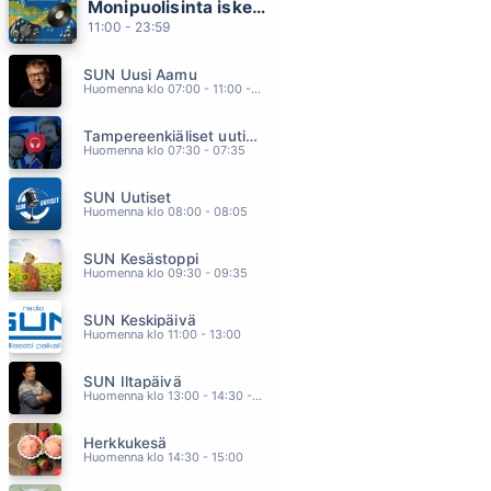
Monipuolisinta iskelmää ja parasta poppia
MAALAISPOIKA OON
11:00 - 23:59
MIKKO ALATALO
10.35
SUN Uusi Aamu
ELÄMÄSSÄ PITÄÄ OLLA RUNKKUA
Huomenna klo 07:00 - 11:00 - Studiossa: Kimmo Hoivassilta
COITUS INT 50 REVIVAL
10.32
Tampereenkiäliset uutiset
ANNAN KITARAN LAULAA VAAN
Huomenna klo 07:30 - 07:35
DAVE LINDHOLM
10.25
SUN Uutiset
ESIRIPPU
Huomenna klo 08:00 - 08:05
NELJA RUUSUA
10.16
SUN Kesästoppi
PER VERS
Huomenna klo 09:30 - 09:35
COITUS INT 50 REVIVAL
10.09
SUN Keskipäivä
Huomenna klo 11:00 - 13:00
SUN Iltapäivä
Huomenna klo 13:00 - 14:30 - Studiossa: Kaisu Lämsä
Herkkukesä
Huomenna klo 14:30 - 15:00