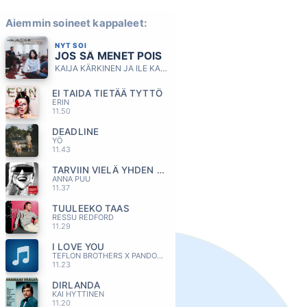
Aiemmin soineet kappaleet:
NYT SOI
JOS SÄ MENET POIS
KAIJA KÄRKINEN JA ILE KALLIO
EI TAIDA TIETÄÄ TYTTÖ
ERIN
11.50
DEADLINE
YÖ
11.43
TARVIIN VIELÄ YHDEN YÖN AIKAA
ANNA PUU
11.37
TUULEEKO TAAS
RESSU REDFORD
11.29
I LOVE YOU
TEFLON BROTHERS X PANDORA
11.23
DIRLANDA
KAI HYTTINEN
11.20