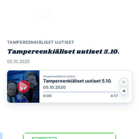
Skip
to
Menu
content
TAMPEREENKIÄLISET UUTISET
Tampereenkiäliset uutiset 5.10.
05.10.2020
Tampereenkiäliset uutiset
Tampereenkiäliset uutiset 5.10.
05.10.2020
0:00
4:17