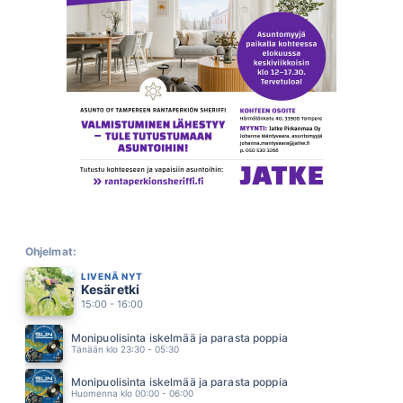
HYVÄUSKOINEN
VIIVI
11.26
HEHKUSSA
HAULI BROS
11.18
LIFE IS A FLOWER
ACE OF BASE
11.14
RIIPPUMATTO
MIKAEL GABRIEL
11.10
ABRAKADABRA
MIKKO KUUSTONEN
11.05
PULSSI
JANNIKA B
Ohjelmat:
10.55
LIVENÄ NYT
TUULIVIIRI
Kesäretki
DANNY
10.53
15:00 - 16:00
VIISI KESÄÄ (ft. Nopsajalka)
BESS
Monipuolisinta iskelmää ja parasta poppia
10.49
Tänään klo 23:30 - 05:30
RAJATON SYDAN
ELONKERJUU
Monipuolisinta iskelmää ja parasta poppia
10.45
Huomenna klo 00:00 - 06:00