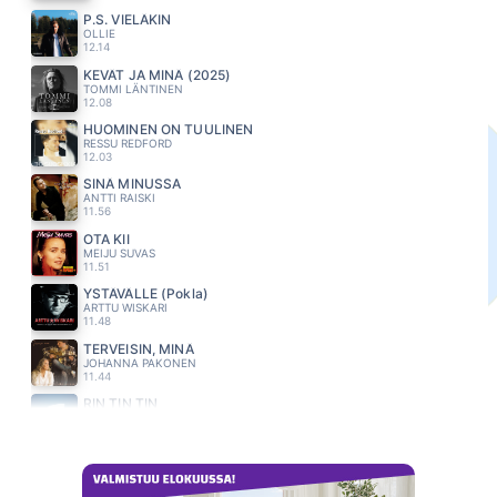
P.S. VIELÄKIN
OLLIE
12.14
KEVÄT JA MINÄ (2025)
TOMMI LÄNTINEN
12.08
HUOMINEN ON TUULINEN
RESSU REDFORD
12.03
SINÄ MINUSSA
ANTTI RAISKI
11.56
OTA KII
MEIJU SUVAS
11.51
YSTÄVÄLLE (Pokla)
ARTTU WISKARI
11.48
TERVEISIN, MINÄ
JOHANNA PAKONEN
11.44
RIN TIN TIN
LEEVI AND THE LEAVINGS
11.38
SATA KESÄÄ TUHAT YÖTÄ
PAULA KOIVUNIEMI
11.30