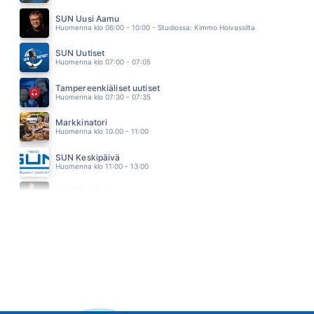
TIIKERIN RAIDAT
JONNE AARON
SUN Uusi Aamu
10.41
Huomenna klo 06:00 - 10:00 - Studiossa: Kimmo Hoivassilta
SUN Uutiset
Huomenna klo 07:00 - 07:05
Tampereenkiäliset uutiset
Huomenna klo 07:30 - 07:35
Markkinatori
Huomenna klo 10:00 - 11:00
SUN Keskipäivä
Huomenna klo 11:00 - 13:00
SUN Iltapäivä
Huomenna klo 13:00 - 18:00 - Studiossa: Kaisu Lämsä