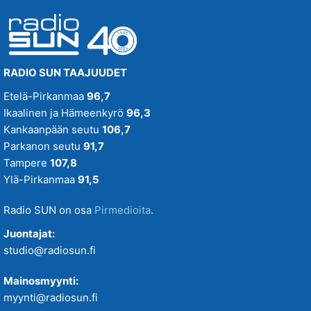
RADIO SUN TAAJUUDET
Etelä-Pirkanmaa
96,7
Ikaalinen ja Hämeenkyrö
96,3
Kankaanpään seutu
106,7
Parkanon seutu
91,7
Tampere
107,8
Ylä-Pirkanmaa
91,5
Radio SUN on osa
Pirmedioita
.
Juontajat:
studio@radiosun.fi
Mainosmyynti:
myynti@radiosun.fi