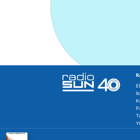
R
E
I
K
P
T
Y
R