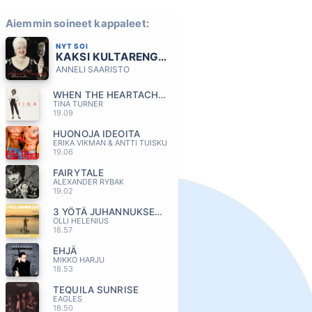
Aiemmin soineet kappaleet:
NYT SOI
KAKSI KULTARENGASTA
ANNELI SAARISTO
WHEN THE HEARTACHE IS OVER
TINA TURNER
19.09
HUONOJA IDEOITA
ERIKA VIKMAN & ANTTI TUISKU
19.06
FAIRYTALE
ALEXANDER RYBAK
19.02
3 YÖTÄ JUHANNUKSEEN
OLLI HELENIUS
18.57
EHJÄ
MIKKO HARJU
18.53
TEQUILA SUNRISE
EAGLES
18.50