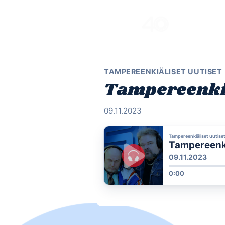
Skip
to
content
TAMPEREENKIÄLISET UUTISET
Tampereenkiäl
09.11.2023
Tampereenkiäliset uutise
Tampereenkiä
09.11.2023
0:00