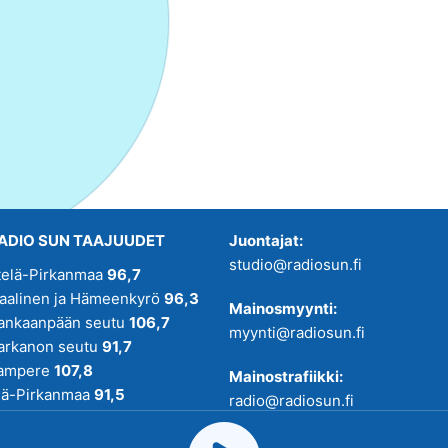
ADIO SUN TAAJUUDET
Juontajat:
studio@radiosun.fi
telä-Pirkanmaa
96,7
kaalinen ja Hämeenkyrö
96,3
Mainosmyynti:
ankaanpään seutu
106,7
myynti@radiosun.fi
arkanon seutu
91,7
ampere
107,8
Mainostrafiikki:
lä-Pirkanmaa
91,5
radio@radiosun.fi
adio SUN on osa
Pirmedioita
.
Uutis-, juttu- ja menovinkit: