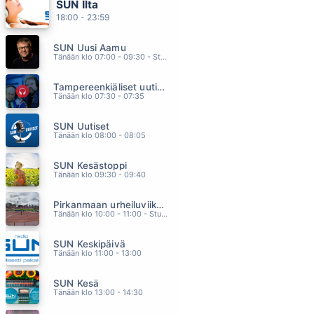
SUN Ilta
ME EI KUOLLA KOSKAAN
18:00 - 23:59
OLAVI UUSIVIRTA
18.13
SUN Uusi Aamu
ELÄN UUDELLEEN
Tänään klo 07:00 - 09:30 - Studiossa: Kimmo Hoivassilta
SUVI HILTUNEN
18.09
Tampereenkiäliset uutiset
TUULI KUISKAA SEN
Tänään klo 07:30 - 07:35
TAIVALKUNTA BEAT
18.06
SUN Uutiset
TE QUISE TANTO
Tänään klo 08:00 - 08:05
PAULINA RUBIO
18.03
SUN Kesästoppi
JOS MINUT VIELA KOHTAAT
Tänään klo 09:30 - 09:40
KORKIALA MATTI
17.58
Pirkanmaan urheiluviikonloppu
Tänään klo 10:00 - 11:00 - Studiossa: Oiva Paakkari
SUN Keskipäivä
Tänään klo 11:00 - 13:00
SUN Kesä
Tänään klo 13:00 - 14:30