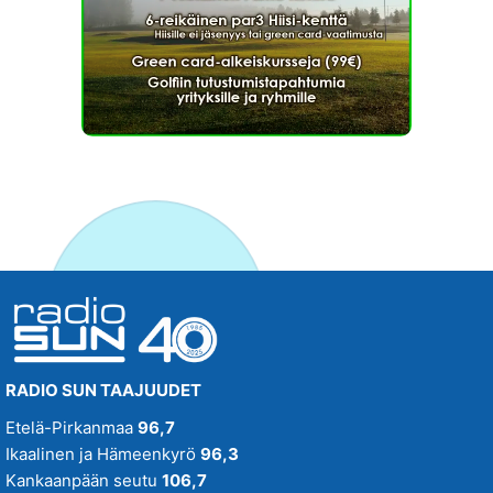
RADIO SUN TAAJUUDET
Etelä-Pirkanmaa
96,7
Ikaalinen ja Hämeenkyrö
96,3
Kankaanpään seutu
106,7