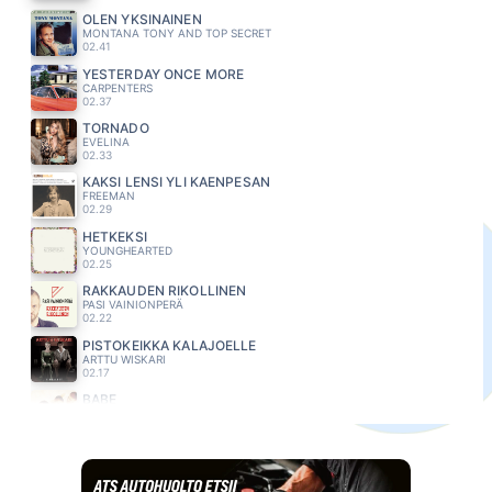
OLEN YKSINAINEN
MONTANA TONY AND TOP SECRET
02.41
YESTERDAY ONCE MORE
CARPENTERS
02.37
TORNADO
EVELINA
02.33
KAKSI LENSI YLI KAENPESAN
FREEMAN
02.29
HETKEKSI
YOUNGHEARTED
02.25
RAKKAUDEN RIKOLLINEN
PASI VAINIONPERÄ
02.22
PISTOKEIKKA KALAJOELLE
ARTTU WISKARI
02.17
BABE
TAKE THAT
02.13
KAIKKI MIHIN OOT TOTTUNUT
TUURE KILPELÄINEN
02.10