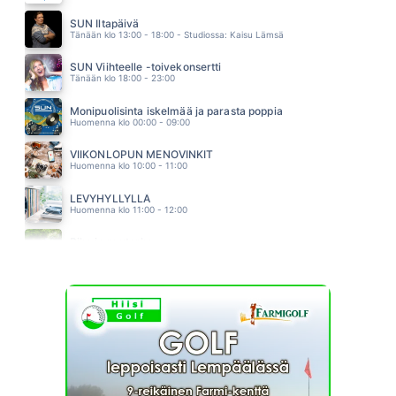
POING POING POING
IRWIN
SUN Iltapäivä
01.35
Tänään klo 13:00 - 18:00 - Studiossa: Kaisu Lämsä
SUN Viihteelle -toivekonsertti
Tänään klo 18:00 - 23:00
Monipuolisinta iskelmää ja parasta poppia
Huomenna klo 00:00 - 09:00
VIIKONLOPUN MENOVINKIT
Huomenna klo 10:00 - 11:00
LEVYHYLLYLLÄ
Huomenna klo 11:00 - 12:00
Piha ja puutarha
Huomenna klo 12:00 - 13:00 - Studiossa: Pinsiön Taimisto