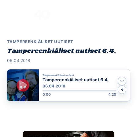
Skip
to
Menu
content
TAMPEREENKIÄLISET UUTISET
Tampereenkiäliset uutiset 6.4.
06.04.2018
Tampereenkiäliset uutiset
Tampereenkiäliset uutiset 6.4.
06.04.2018
0:00
4:20