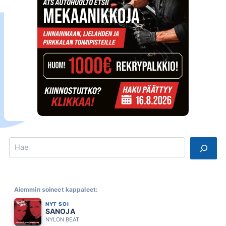
Search
Aiemmin soineet kappaleet:
NYT SOI
SANOJA
NYLON BEAT