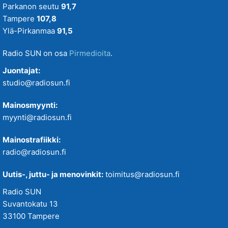
Parkanon seutu
91,7
Tampere
107,8
Ylä-Pirkanmaa
91,5
Radio SUN on osa
Pirmedioita
.
Juontajat:
studio@radiosun.fi
Mainosmyynti:
myynti@radiosun.fi
Mainostrafiikki:
radio@radiosun.fi
Uutis-, juttu- ja menovinkit:
toimitus@radiosun.fi
Radio SUN
Suvantokatu 13
33100 Tampere