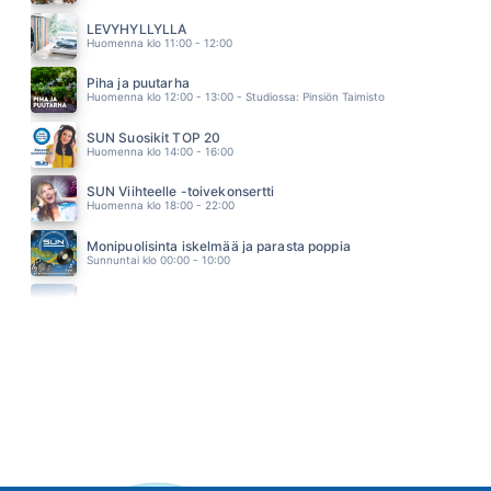
KESA 92
FINLANDERS
LEVYHYLLYLLÄ
13.07
Huomenna klo 11:00 - 12:00
Piha ja puutarha
Huomenna klo 12:00 - 13:00 - Studiossa: Pinsiön Taimisto
SUN Suosikit TOP 20
Huomenna klo 14:00 - 16:00
SUN Viihteelle -toivekonsertti
Huomenna klo 18:00 - 22:00
Monipuolisinta iskelmää ja parasta poppia
Sunnuntai klo 00:00 - 10:00
Jumalanpalvelus
Sunnuntai klo 10:00 - 11:00