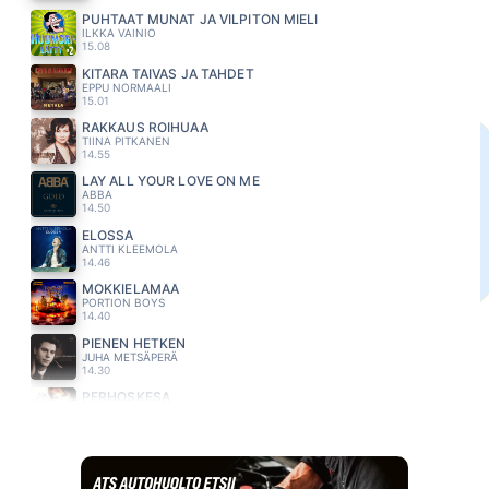
PUHTAAT MUNAT JA VILPITÖN MIELI
ILKKA VAINIO
15.08
KITARA TAIVAS JA TAHDET
EPPU NORMAALI
15.01
RAKKAUS ROIHUAA
TIINA PITKANEN
14.55
LAY ALL YOUR LOVE ON ME
ABBA
14.50
ELOSSA
ANTTI KLEEMOLA
14.46
MÖKKIELÄMÄÄ
PORTION BOYS
14.40
PIENEN HETKEN
JUHA METSÄPERÄ
14.30
PERHOSKESA
EIJA KANTOLA
14.24
IHMISELTÄ IHMISELLE
OLLI HALONEN
14.13