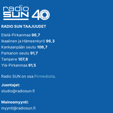
RADIO SUN TAAJUUDET
Etelä-Pirkanmaa
96,7
Ikaalinen ja Hämeenkyrö
96,3
Kankaanpään seutu
106,7
Parkanon seutu
91,7
Tampere
107,8
Ylä-Pirkanmaa
91,5
Radio SUN on osa
Pirmedioita
.
Juontajat:
studio@radiosun.fi
Mainosmyynti:
myynti@radiosun.fi