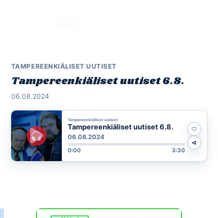
Skip
to
Menu
content
TAMPEREENKIÄLISET UUTISET
Tampereenkiäliset uutiset 6.8.
06.08.2024
Tampereenkiäliset uutiset
Tampereenkiäliset uutiset 6.8.
06.08.2024
0:00
3:30