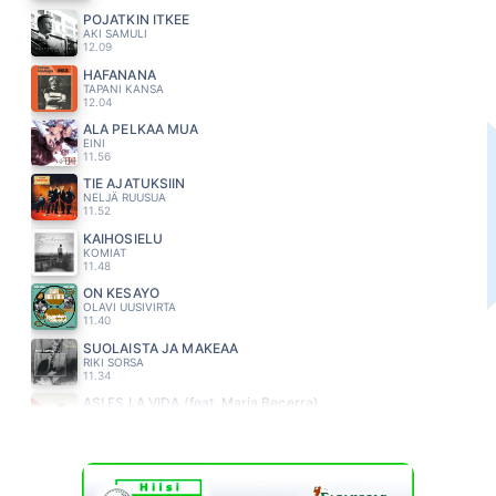
POJATKIN ITKEE
AKI SAMULI
12.09
HAFANANA
TAPANI KANSA
12.04
ÄLÄ PELKÄÄ MUA
EINI
11.56
TIE AJATUKSIIN
NELJÄ RUUSUA
11.52
KAIHOSIELU
KOMIAT
11.48
ON KESÄYÖ
OLAVI UUSIVIRTA
11.40
SUOLAISTA JA MAKEAA
RIKI SORSA
11.34
ASI ES LA VIDA (feat. Maria Becerra)
ENRIQUE IGLESIAS
11.28
LOPUT PÄIVÄT
PATE MUSTAJÄRVI
11.24