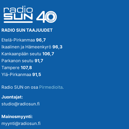
RADIO SUN TAAJUUDET
Etelä-Pirkanmaa
96,7
Ikaalinen ja Hämeenkyrö
96,3
Kankaanpään seutu
106,7
Parkanon seutu
91,7
Tampere
107,8
Ylä-Pirkanmaa
91,5
Radio SUN on osa
Pirmedioita
.
Juontajat:
studio@radiosun.fi
Mainosmyynti:
myynti@radiosun.fi