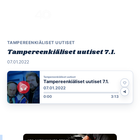
Skip
to
Menu
content
TAMPEREENKIÄLISET UUTISET
Tampereenkiäliset uutiset 7.1.
07.01.2022
Tampereenkiäliset uutiset
Tampereenkiäliset uutiset 7.1.
07.01.2022
0:00
3:13