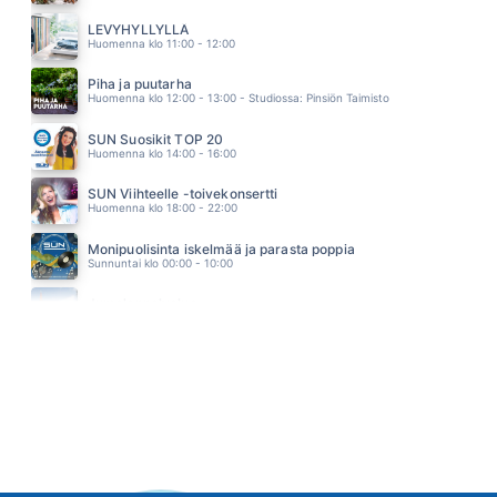
ONKO RAKKAUS TOTTA
SELKÄ & ISSIAS FEAT. PAULI HANHINIEMI
LEVYHYLLYLLÄ
10.30
Huomenna klo 11:00 - 12:00
Piha ja puutarha
Huomenna klo 12:00 - 13:00 - Studiossa: Pinsiön Taimisto
SUN Suosikit TOP 20
Huomenna klo 14:00 - 16:00
SUN Viihteelle -toivekonsertti
Huomenna klo 18:00 - 22:00
Monipuolisinta iskelmää ja parasta poppia
Sunnuntai klo 00:00 - 10:00
Jumalanpalvelus
Sunnuntai klo 10:00 - 11:00