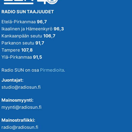
RADIO SUN TAAJUUDET
Etelä-Pirkanmaa
96,7
Ikaalinen ja Hämeenkyrö
96,3
Kankaanpään seutu
106,7
Parkanon seutu
91,7
Tampere
107,8
Ylä-Pirkanmaa
91,5
Radio SUN on osa
Pirmedioita
.
Juontajat:
studio@radiosun.fi
Mainosmyynti:
myynti@radiosun.fi
Mainostrafiikki:
radio@radiosun.fi