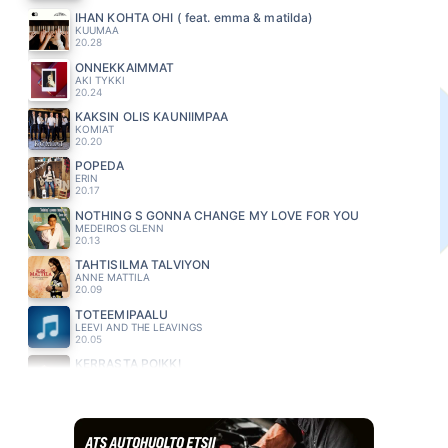
IHAN KOHTA OHI ( feat. emma & matilda)
KUUMAA
20.28
ONNEKKAIMMAT
AKI TYKKI
20.24
KAKSIN OLIS KAUNIIMPAA
KOMIAT
20.20
POPEDA
ERIN
20.17
NOTHING S GONNA CHANGE MY LOVE FOR YOU
MEDEIROS GLENN
20.13
TAHTISILMA TALVIYON
ANNE MATTILA
20.09
TOTEEMIPAALU
LEEVI AND THE LEAVINGS
20.05
KERRASTA POIKKI
CHISU
20.02
TELEPATIAA
J KARJALAINEN
19.58