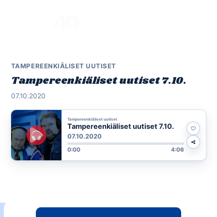
Skip
to
Menu
content
TAMPEREENKIÄLISET UUTISET
Tampereenkiäliset uutiset 7.10.
07.10.2020
Tampereenkiäliset uutiset
Tampereenkiäliset uutiset 7.10.
07.10.2020
0:00
4:06