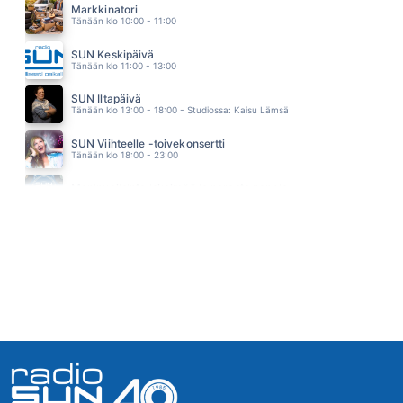
Markkinatori
UP AROUND THE BEND
Tänään klo 10:00 - 11:00
HANOI ROCKS
19.11
SUN Keskipäivä
Tänään klo 11:00 - 13:00
SUN Iltapäivä
Tänään klo 13:00 - 18:00 - Studiossa: Kaisu Lämsä
SUN Viihteelle -toivekonsertti
Tänään klo 18:00 - 23:00
Monipuolisinta iskelmää ja parasta poppia
Huomenna klo 00:00 - 09:00