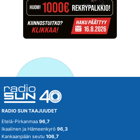
RADIO SUN TAAJUUDET
Etelä-Pirkanmaa
96,7
Ikaalinen ja Hämeenkyrö
96,3
Kankaanpään seutu
106,7