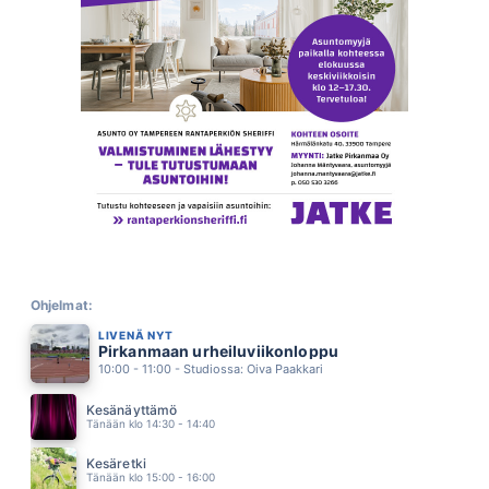
ILLEGAL
SHAKIRA FEAT CARLOS SANTANA
06.14
JOKA PÄIVÄ JA JOKAIKINEN YÖ
EPPU NORMAALI
06.10
PARHAITA PÄIVII
VAHTERA
06.03
MUSTA LESKI
DINGO
05.55
MAA JOKA KANTAA
ANTTI KETONEN
05.51
ELÄVIEN KIRJOISSA
MIKKO KUUSTONEN
Ohjelmat:
05.47
LIVENÄ NYT
ÄLÄ JÄTÄ MINUA
Pirkanmaan urheiluviikonloppu
MAMBA
05.44
10:00 - 11:00 - Studiossa: Oiva Paakkari
KESÄN TYTTÖ
CHARLIES
Kesänäyttämö
05.38
Tänään klo 14:30 - 14:40
SYYSTAKKIKAUSI
ELLINOORA
Kesäretki
05.34
Tänään klo 15:00 - 16:00