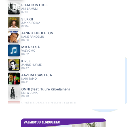
POJATKIN ITKEE
AKI SAMULI
07.10
SILKKII
JUKKA POIKA
07.04
JANNU HUOLETON
KAKE RANDELIN
06.56
MIKÄ KESÄ
VALVOMO
06.52
KIRJE
JANNE HURME
06.47
AAVERATSASTAJAT
KARI TAPIO
06.41
ONNI (feat. Tuure Kilpeläinen)
LILI & LUNA
06.28
SINÄ PÄIVÄNÄ KUN KAIKKI ALKOI
LAURA NÄRHI
06.25
HAAVEET TALLELLA
ANNIKA EKLUND
06.18