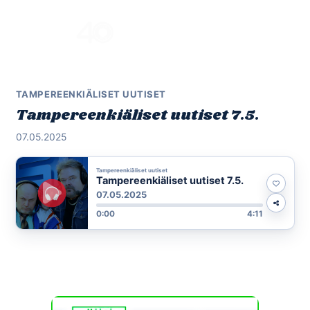
Skip
to
Menu
content
TAMPEREENKIÄLISET UUTISET
Tampereenkiäliset uutiset 7.5.
07.05.2025
Tampereenkiäliset uutiset
Tampereenkiäliset uutiset 7.5.
07.05.2025
0:00
4:11