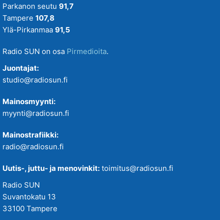
Parkanon seutu
91,7
Tampere
107,8
Ylä-Pirkanmaa
91,5
Radio SUN on osa
Pirmedioita
.
Juontajat:
studio@radiosun.fi
Mainosmyynti:
myynti@radiosun.fi
Mainostrafiikki:
radio@radiosun.fi
Uutis-, juttu- ja menovinkit:
toimitus@radiosun.fi
Radio SUN
Suvantokatu 13
33100 Tampere