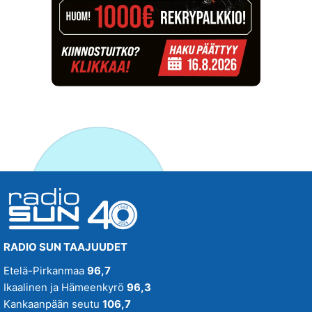
RADIO SUN TAAJUUDET
Etelä-Pirkanmaa
96,7
Ikaalinen ja Hämeenkyrö
96,3
Kankaanpään seutu
106,7