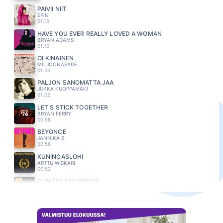
PÄIVII NIIT
ERIN
01.15
HAVE YOU EVER REALLY LOVED A WOMAN
BRYAN ADAMS
01.10
OLKINAINEN
MILJOONASADE
01.06
PALJON SANOMATTA JAA
JUKKA KUOPPAMÄKI
01.02
LET S STICK TOGETHER
BRYAN FERRY
00.58
BEYONCÉ
JANNIKA B
00.56
KUNINGASLOHI
ARTTU WISKARI
00.52
SUN TAYTYY MENNA
NELJÄ RUUSUA
00.48
TIELLA TURHUUDEN
JANNE TULKKI
00.45