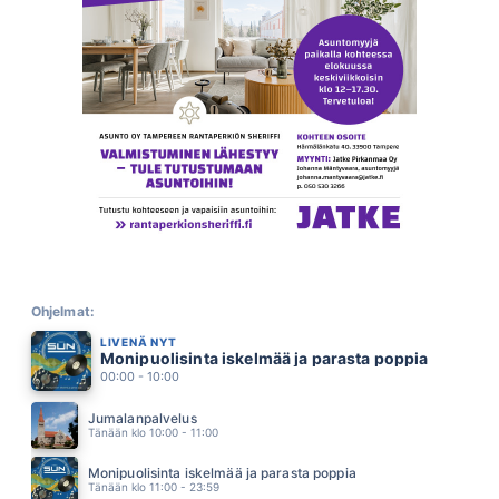
TARPEEKS KOHTALOO
MEIJU SUVAS
00.41
RADIOSTA ROKIN KUULEN
DANNY
00.38
PIENI LEMMENLEIKKI
MAMBA
00.34
UNFAITHFUL
RIHANNA
00.30
BEVERLY HILLS
TÄPLÄ
00.27
RAKKAUS ON LUMIVALKOINEN
YÖ
Ohjelmat:
00.21
LIVENÄ NYT
TAMMERKOSKI
Monipuolisinta iskelmää ja parasta poppia
JÄRVENSIVU
00.17
00:00 - 10:00
KYLÄ KESKELLÄ EI MITÄÄN
OLLI HALONEN
Jumalanpalvelus
00.14
Tänään klo 10:00 - 11:00
RING OF FIRE
JOHNNY CASH
Monipuolisinta iskelmää ja parasta poppia
00.12
Tänään klo 11:00 - 23:59