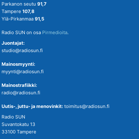
Parkanon seutu
91,7
Tampere
107,8
Ylä-Pirkanmaa
91,5
Radio SUN on osa
Pirmedioita
.
Juontajat:
studio@radiosun.fi
Mainosmyynti:
myynti@radiosun.fi
Mainostrafiikki:
radio@radiosun.fi
Uutis-, juttu- ja menovinkit:
toimitus@radiosun.fi
Radio SUN
Suvantokatu 13
33100 Tampere