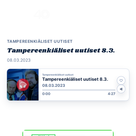
Skip
to
Menu
content
TAMPEREENKIÄLISET UUTISET
Tampereenkiäliset uutiset 8.3.
08.03.2023
Tampereenkiäliset uutiset
Tampereenkiäliset uutiset 8.3.
08.03.2023
0:00
4:27