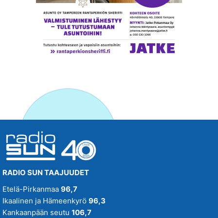
RADIO SUN TAAJUUDET
Etelä-Pirkanmaa
96,7
Ikaalinen ja Hämeenkyrö
96,3
Kankaanpään seutu
106,7