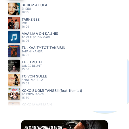
BE BOP A LULA
SHEIDI
16.13
TARKENEE
JVG
16.09
MAAILMA ON KAUNIS
TOMMI SOIDINMÄKI
16.06
TULKAA TYTÖT TAKAISIN
TAPANI KANSA
16.01
THE TRUTH
JAMES BLUNT
15.56
TOIVON SULLE
ANNE MATTILA
15.53
KOKO SUOMI TANSSII (feat. Komiat)
PORTION BOYS
15.50
KOKO MAAILMAIN
ANTTI TOIVOLA
15.46
LOVE REALLY HURTS WITHOUT YOU
BILLY OCEAN
15.41