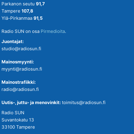
Parkanon seutu
91,7
Tampere
107,8
Ylä-Pirkanmaa
91,5
Radio SUN on osa
Pirmedioita
.
Juontajat:
studio@radiosun.fi
Mainosmyynti:
myynti@radiosun.fi
Mainostrafiikki:
radio@radiosun.fi
Uutis-, juttu- ja menovinkit:
toimitus@radiosun.fi
Radio SUN
Suvantokatu 13
33100 Tampere