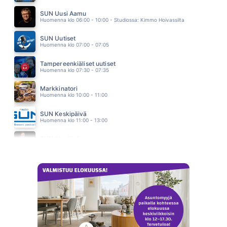
AKUN TEHDAS
EPPU NORMAALI
SUN Uusi Aamu
14.55
Huomenna klo 06:00 - 10:00 - Studiossa: Kimmo Hoivassilta
SUN Uutiset
Huomenna klo 07:00 - 07:05
Tampereenkiäliset uutiset
Huomenna klo 07:30 - 07:35
Markkinatori
Huomenna klo 10:00 - 11:00
SUN Keskipäivä
Huomenna klo 11:00 - 13:00
SUN Iltapäivä
Huomenna klo 13:00 - 18:00 - Studiossa: Kaisu Lämsä