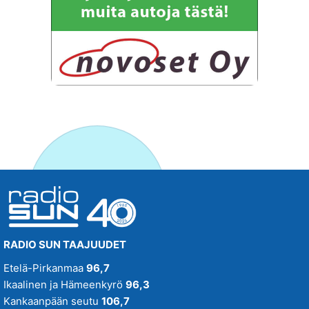
RADIO SUN TAAJUUDET
Etelä-Pirkanmaa
96,7
Ikaalinen ja Hämeenkyrö
96,3
Kankaanpään seutu
106,7