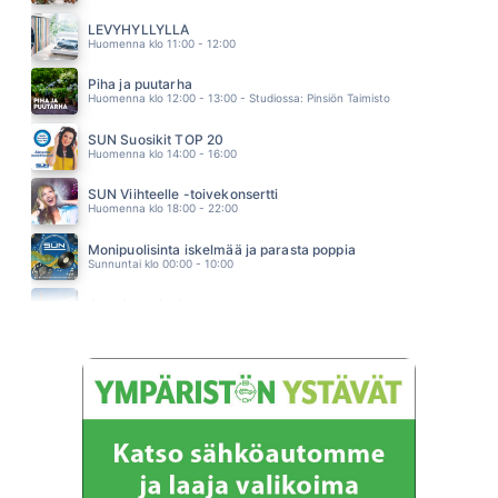
LUONAS KAI OLLA SAAN
JUICE LESKINEN
LEVYHYLLYLLÄ
13.11
Huomenna klo 11:00 - 12:00
Piha ja puutarha
Huomenna klo 12:00 - 13:00 - Studiossa: Pinsiön Taimisto
SUN Suosikit TOP 20
Huomenna klo 14:00 - 16:00
SUN Viihteelle -toivekonsertti
Huomenna klo 18:00 - 22:00
Monipuolisinta iskelmää ja parasta poppia
Sunnuntai klo 00:00 - 10:00
Jumalanpalvelus
Sunnuntai klo 10:00 - 11:00