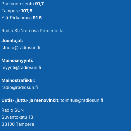
Parkanon seutu
91,7
Tampere
107,8
Ylä-Pirkanmaa
91,5
Radio SUN on osa
Pirmedioita
.
Juontajat:
studio@radiosun.fi
Mainosmyynti:
myynti@radiosun.fi
Mainostrafiikki:
radio@radiosun.fi
Uutis-, juttu- ja menovinkit:
toimitus@radiosun.fi
Radio SUN
Suvantokatu 13
33100 Tampere