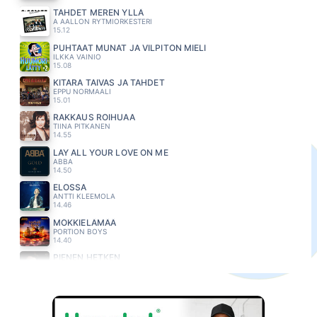
TÄHDET MEREN YLLÄ
A AALLON RYTMIORKESTERI
15.12
PUHTAAT MUNAT JA VILPITÖN MIELI
ILKKA VAINIO
15.08
KITARA TAIVAS JA TAHDET
EPPU NORMAALI
15.01
RAKKAUS ROIHUAA
TIINA PITKANEN
14.55
LAY ALL YOUR LOVE ON ME
ABBA
14.50
ELOSSA
ANTTI KLEEMOLA
14.46
MÖKKIELÄMÄÄ
PORTION BOYS
14.40
PIENEN HETKEN
JUHA METSÄPERÄ
14.30
PERHOSKESA
EIJA KANTOLA
14.24