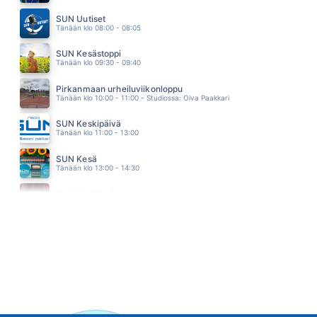
KELLOT SOI
TOPI SORSAKOSKI JA AGENTS
SUN Uutiset
17.26
Tänään klo 08:00 - 08:05
SUN Kesästoppi
Tänään klo 09:30 - 09:40
Pirkanmaan urheiluviikonloppu
Tänään klo 10:00 - 11:00 - Studiossa: Oiva Paakkari
SUN Keskipäivä
Tänään klo 11:00 - 13:00
SUN Kesä
Tänään klo 13:00 - 14:30
Kesänäyttämö
Tänään klo 14:30 - 14:40