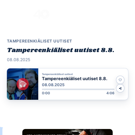
Skip
to
Menu
content
TAMPEREENKIÄLISET UUTISET
Tampereenkiäliset uutiset 8.8.
08.08.2025
Tampereenkiäliset uutiset
Tampereenkiäliset uutiset 8.8.
08.08.2025
0:00
4:06