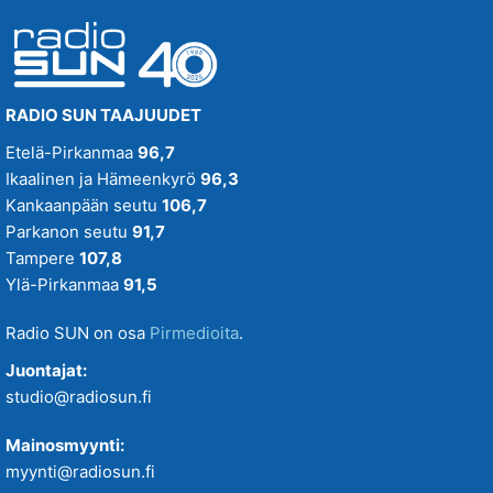
RADIO SUN TAAJUUDET
Etelä-Pirkanmaa
96,7
Ikaalinen ja Hämeenkyrö
96,3
Kankaanpään seutu
106,7
Parkanon seutu
91,7
Tampere
107,8
Ylä-Pirkanmaa
91,5
Radio SUN on osa
Pirmedioita
.
Juontajat:
studio@radiosun.fi
Mainosmyynti:
myynti@radiosun.fi