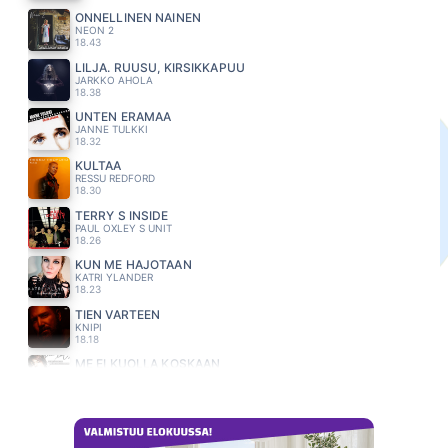
ONNELLINEN NAINEN
NEON 2
18.43
LILJA. RUUSU, KIRSIKKAPUU
JARKKO AHOLA
18.38
UNTEN ERAMAA
JANNE TULKKI
18.32
KULTAA
RESSU REDFORD
18.30
TERRY S INSIDE
PAUL OXLEY S UNIT
18.26
KUN ME HAJOTAAN
KATRI YLANDER
18.23
TIEN VARTEEN
KNIPI
18.18
ME EI KUOLLA KOSKAAN
OLAVI UUSIVIRTA
18.13
ELÄN UUDELLEEN
SUVI HILTUNEN
18.09