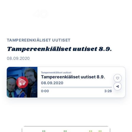
Skip
to
Menu
content
TAMPEREENKIÄLISET UUTISET
Tampereenkiäliset uutiset 8.9.
08.09.2020
Tampereenkiäliset uutiset
Tampereenkiäliset uutiset 8.9.
08.09.2020
0:00
3:26