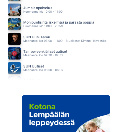
ELOKUU
ALEKSANTERI HAKANIEMI
Jumalanpalvelus
08.01
Huomenna klo 10:00 - 11:00
Monipuolisinta iskelmää ja parasta poppia
Huomenna klo 11:00 - 23:59
SUN Uusi Aamu
Maanantai klo 07:00 - 11:00 - Studiossa: Kimmo Hoivassilta
Tampereenkiäliset uutiset
Maanantai klo 07:30 - 07:35
SUN Uutiset
Maanantai klo 08:00 - 08:05
SUN Kesästoppi
Maanantai klo 09:30 - 09:35