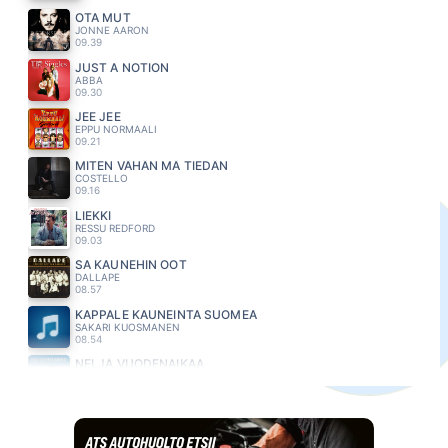
OTA MUT
JONNE AARON
09.39
JUST A NOTION
ABBA
09.30
JEE JEE
EPPU NORMAALI
09.21
MITEN VÄHÄN MÄ TIEDÄN
COSTELLO
09.16
LIEKKI
RESSU REDFORD
09.03
SA KAUNEHIN OOT
DALLAPE
08.57
KAPPALE KAUNEINTA SUOMEA
SAKARI KUOSMANEN
08.54
NELJÄ VUODENAIKAA
HALOO HELSINKI
08.49
MAHTAVIA UNELMIA
ANTTI RAISKI
08.44