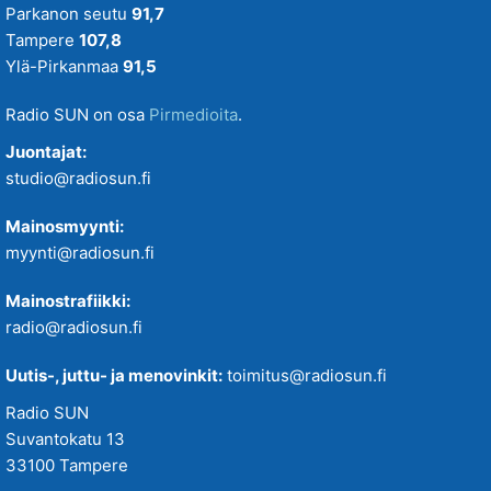
Parkanon seutu
91,7
Tampere
107,8
Ylä-Pirkanmaa
91,5
Radio SUN on osa
Pirmedioita
.
Juontajat:
studio@radiosun.fi
Mainosmyynti:
myynti@radiosun.fi
Mainostrafiikki:
radio@radiosun.fi
Uutis-, juttu- ja menovinkit:
toimitus@radiosun.fi
Radio SUN
Suvantokatu 13
33100 Tampere