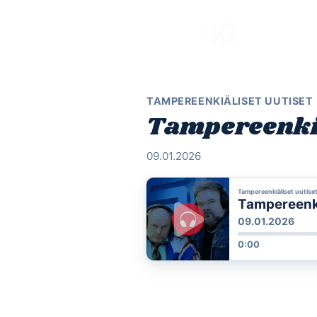
Skip
to
content
TAMPEREENKIÄLISET UUTISET
Tampereenkiäl
09.01.2026
Tampereenkiäliset uutise
Tampereenkiä
09.01.2026
0:00