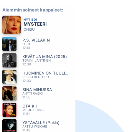
Aiemmin soineet kappaleet:
NYT SOI
MYSTEERI
CHISU
P.S. VIELÄKIN
OLLIE
12.14
KEVÄT JA MINÄ (2025)
TOMMI LÄNTINEN
12.08
HUOMINEN ON TUULINEN
RESSU REDFORD
12.03
SINÄ MINUSSA
ANTTI RAISKI
11.56
OTA KII
MEIJU SUVAS
11.51
YSTÄVÄLLE (Pokla)
ARTTU WISKARI
11.48