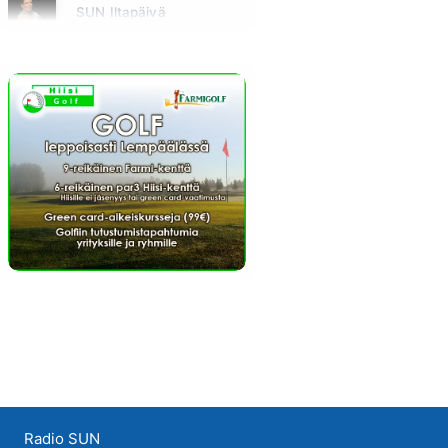
SUN Iltapäivä
Huomenna klo 13:00 - 18:00 - Studiossa: Kaisu Lämsä
Radio SUN