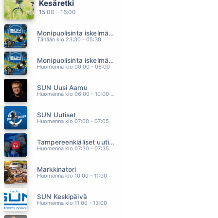
Kesäretki
PULSSI
15:00 - 16:00
JANNIKA B
10.55
Monipuolisinta iskelmää ja parasta poppia
TUULIVIIRI
Tänään klo 23:30 - 05:30
DANNY
10.53
Monipuolisinta iskelmää ja parasta poppia
VIISI KESÄÄ (ft. Nopsajalka)
Huomenna klo 00:00 - 06:00
BESS
10.49
SUN Uusi Aamu
RAJATON SYDAN
Huomenna klo 06:00 - 10:00 - Studiossa: Kimmo Hoivassilta
ELONKERJUU
10.45
SUN Uutiset
TIIKERIN RAIDAT
Huomenna klo 07:00 - 07:05
JONNE AARON
10.41
Tampereenkiäliset uutiset
Huomenna klo 07:30 - 07:35
Markkinatori
Huomenna klo 10:00 - 11:00
SUN Keskipäivä
Huomenna klo 11:00 - 13:00