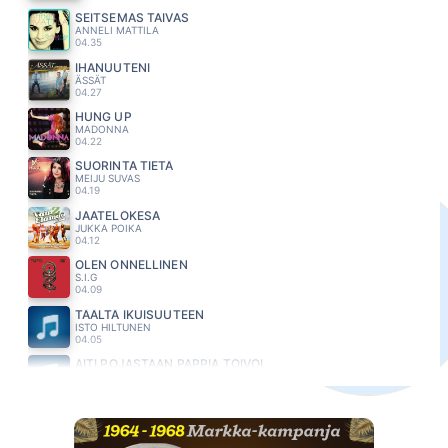
SEITSEMAS TAIVAS
ANNELI MATTILA
04.35
IHANUUTENI
ÄSSÄT
04.27
HUNG UP
MADONNA
04.22
SUORINTA TIETÄ
MEIJU SUVAS
04.19
JAATELÖKESA
JUKKA POIKA
04.12
OLEN ONNELLINEN
S.I.G
04.09
TÄÄLTÄ IKUISUUTEEN
ISTO HILTUNEN
04.05
ÄITI POJASTAAN PAPPIA TOIVOI
KOLMAS NAINEN
04.00
VALHEISTA KAUNEIN
ABREU
03.55