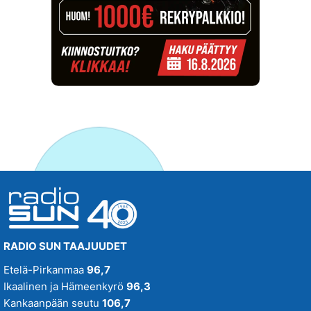
RADIO SUN TAAJUUDET
Etelä-Pirkanmaa
96,7
Ikaalinen ja Hämeenkyrö
96,3
Kankaanpään seutu
106,7