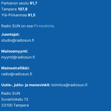
Parkanon seutu
91,7
Tampere
107,8
Ylä-Pirkanmaa
91,5
Radio SUN on osa
Pirmedioita
.
Juontajat:
studio@radiosun.fi
Mainosmyynti:
myynti@radiosun.fi
Mainostrafiikki:
radio@radiosun.fi
Uutis-, juttu- ja menovinkit:
toimitus@radiosun.fi
Radio SUN
Suvantokatu 13
33100 Tampere