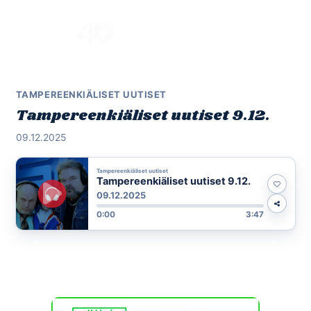
Skip
to
Menu
content
TAMPEREENKIÄLISET UUTISET
Tampereenkiäliset uutiset 9.12.
09.12.2025
Tampereenkiäliset uutiset
Tampereenkiäliset uutiset 9.12.
09.12.2025
0:00
3:47