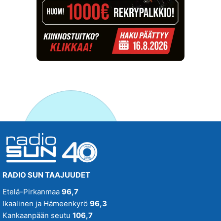
RADIO SUN TAAJUUDET
Etelä-Pirkanmaa
96,7
Ikaalinen ja Hämeenkyrö
96,3
Kankaanpään seutu
106,7