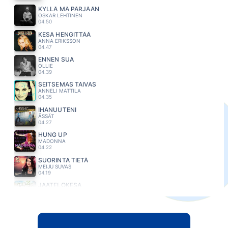
KYLLÄ MÄ PÄRJÄÄN
OSKAR LEHTINEN
04.50
KESA HENGITTÄÄ
ANNA ERIKSSON
04.47
ENNEN SUA
OLLIE
04.39
SEITSEMAS TAIVAS
ANNELI MATTILA
04.35
IHANUUTENI
ÄSSÄT
04.27
HUNG UP
MADONNA
04.22
SUORINTA TIETÄ
MEIJU SUVAS
04.19
JAATELÖKESA
JUKKA POIKA
04.12
OLEN ONNELLINEN
S.I.G
04.09