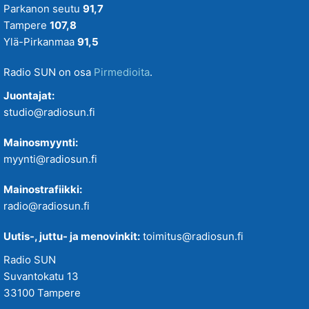
Parkanon seutu
91,7
Tampere
107,8
Ylä-Pirkanmaa
91,5
Radio SUN on osa
Pirmedioita
.
Juontajat:
studio@radiosun.fi
Mainosmyynti:
myynti@radiosun.fi
Mainostrafiikki:
radio@radiosun.fi
Uutis-, juttu- ja menovinkit:
toimitus@radiosun.fi
Radio SUN
Suvantokatu 13
33100 Tampere