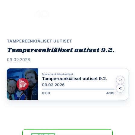
Skip
to
Menu
content
TAMPEREENKIÄLISET UUTISET
Tampereenkiäliset uutiset 9.2.
09.02.2026
Tampereenkiäliset uutiset
Tampereenkiäliset uutiset 9.2.
09.02.2026
0:00
4:09