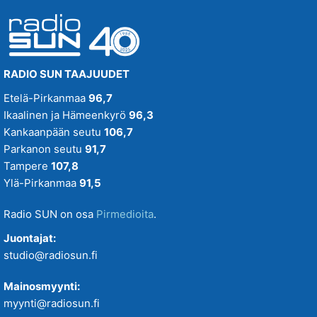
RADIO SUN TAAJUUDET
Etelä-Pirkanmaa
96,7
Ikaalinen ja Hämeenkyrö
96,3
Kankaanpään seutu
106,7
Parkanon seutu
91,7
Tampere
107,8
Ylä-Pirkanmaa
91,5
Radio SUN on osa
Pirmedioita
.
Juontajat:
studio@radiosun.fi
Mainosmyynti:
myynti@radiosun.fi