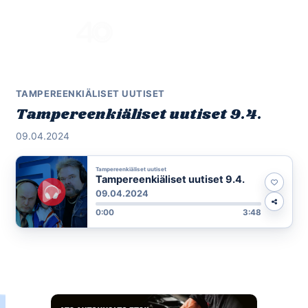
Skip
to
Menu
content
TAMPEREENKIÄLISET UUTISET
Tampereenkiäliset uutiset 9.4.
09.04.2024
Tampereenkiäliset uutiset
Tampereenkiäliset uutiset 9.4.
09.04.2024
0:00
3:48