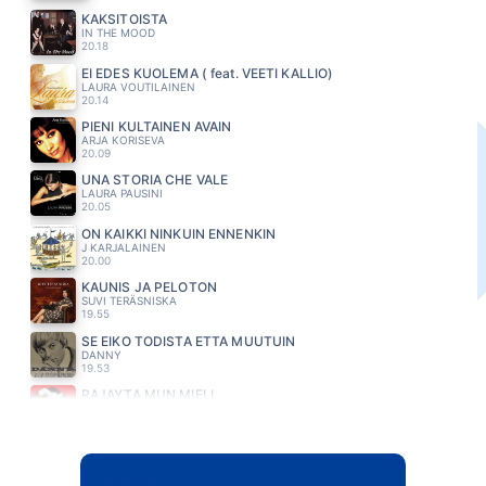
KAKSITOISTA
IN THE MOOD
20.18
EI EDES KUOLEMA ( feat. VEETI KALLIO)
LAURA VOUTILAINEN
20.14
PIENI KULTAINEN AVAIN
ARJA KORISEVA
20.09
UNA STORIA CHE VALE
LAURA PAUSINI
20.05
ON KAIKKI NINKUIN ENNENKIN
J KARJALAINEN
20.00
KAUNIS JA PELOTON
SUVI TERÄSNISKA
19.55
SE EIKO TODISTA ETTA MUUTUIN
DANNY
19.53
RÄJÄYTÄ MUN MIELI
ABREU
19.49
MINÄ LÖYSIN SINUT
JESSE KAIKURANTA
19.45