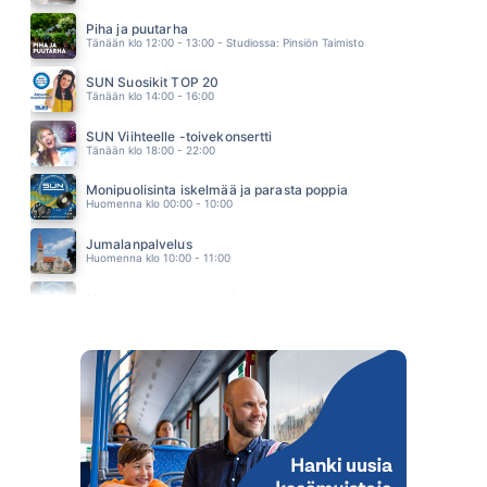
ONNEKKAIMMAT
AKI TYKKI
Piha ja puutarha
20.24
Tänään klo 12:00 - 13:00 - Studiossa: Pinsiön Taimisto
SUN Suosikit TOP 20
Tänään klo 14:00 - 16:00
SUN Viihteelle -toivekonsertti
Tänään klo 18:00 - 22:00
Monipuolisinta iskelmää ja parasta poppia
Huomenna klo 00:00 - 10:00
Jumalanpalvelus
Huomenna klo 10:00 - 11:00
Monipuolisinta iskelmää ja parasta poppia
Huomenna klo 11:00 - 23:59