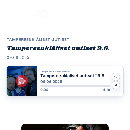
Skip
to
Menu
content
TAMPEREENKIÄLISET UUTISET
Tampereenkiäliset uutiset ¨9.6.
09.06.2025
Tampereenkiäliset uutiset
Tampereenkiäliset uutiset ¨9.6.
09.06.2025
0:00
4:19