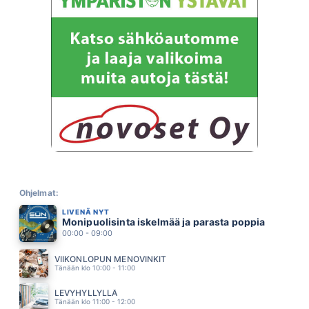
NIKS JA NAKS
STIG
20.55
KATSO MUA
JANNIKA B
20.51
HÖLMÖ NUORI SYDÄN
J KARJALAINEN
20.47
KUNINGATAR
KAARTAMO KETTUNEN KUUSTONEN
20.44
OLEN ONNELLINEN
S.I.G
20.41
JUNA KULKEE
KARI TAPIO
Ohjelmat:
20.37
LIVENÄ NYT
SUKKULA VENUKSEEN
Monipuolisinta iskelmää ja parasta poppia
KIKKA
20.35
00:00 - 09:00
NEVER ENOUGH
KELLY CLARKSON
VIIKONLOPUN MENOVINKIT
20.32
Tänään klo 10:00 - 11:00
IHAN KOHTA OHI ( feat. emma & matilda)
KUUMAA
LEVYHYLLYLLÄ
20.28
Tänään klo 11:00 - 12:00