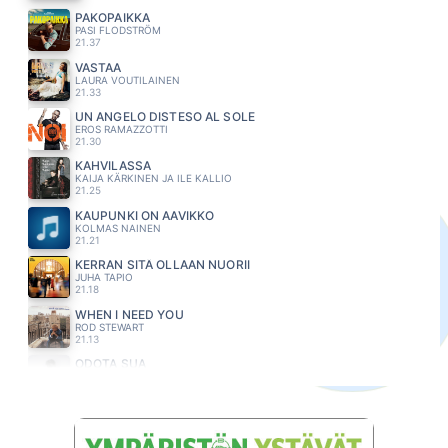
PAKOPAIKKA
PASI FLODSTRÖM
21.37
VASTAA
LAURA VOUTILAINEN
21.33
UN ANGELO DISTESO AL SOLE
EROS RAMAZZOTTI
21.30
KAHVILASSA
KAIJA KÄRKINEN JA ILE KALLIO
21.25
KAUPUNKI ON AAVIKKO
KOLMAS NAINEN
21.21
KERRAN SITÄ OLLAAN NUORII
JUHA TAPIO
21.18
WHEN I NEED YOU
ROD STEWART
21.13
ODOTA SUA
ANI
21.10
HUOMAA
JOHANNA RANTSI
21.02