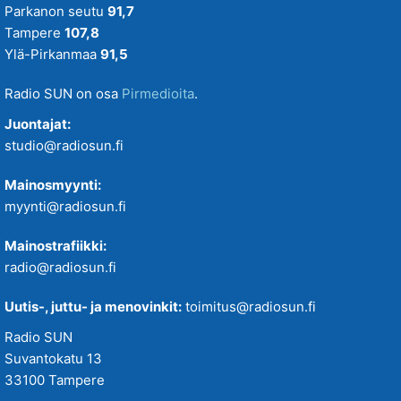
Parkanon seutu
91,7
Tampere
107,8
Ylä-Pirkanmaa
91,5
Radio SUN on osa
Pirmedioita
.
Juontajat:
studio@radiosun.fi
Mainosmyynti:
myynti@radiosun.fi
Mainostrafiikki:
radio@radiosun.fi
Uutis-, juttu- ja menovinkit:
toimitus@radiosun.fi
Radio SUN
Suvantokatu 13
33100 Tampere