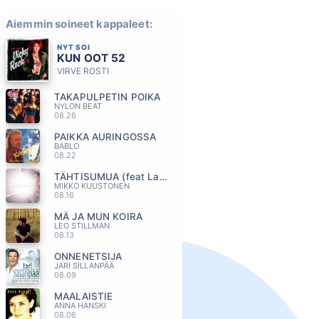
Aiemmin soineet kappaleet:
NYT SOI
KUN OOT 52
VIRVE ROSTI
TAKAPULPETIN POIKA
NYLON BEAT
08.26
PAIKKA AURINGOSSA
BABLO
08.22
TÄHTISUMUA (feat Laura Närhi)
MIKKO KUUSTONEN
08.16
MÄ JA MUN KOIRA
LEO STILLMAN
08.13
ONNENETSIJA
JARI SILLANPÄÄ
08.09
MAALAISTIE
ANNA HANSKI
08.06