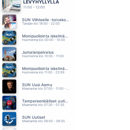
LEVYHYLLYLLÄ
SINÄ OLET AURINKO
11:00 - 12:00
SAMULI EDELMANN
07.01
SUN Viihteelle -toivekonsertti
MUOTITIETOINEN
Tänään klo 18:00 - 22:00
LEEVI AND THE LEAVINGS
06.57
Monipuolisinta iskelmää ja parasta poppia
MAISTOIN HUULILLASI MANSIKKAA
Huomenna klo 00:00 - 10:00
PURONTAKA T.T.
06.54
Jumalanpalvelus
MANSIKKAMÄKI
Huomenna klo 10:00 - 11:00
KATRI YLANDER
06.46
Monipuolisinta iskelmää ja parasta poppia
VILLEJA LUPIINEJA
Huomenna klo 11:00 - 23:59
J KARJALAINEN
06.40
SUN Uusi Aamu
Maanantai klo 07:00 - 11:00 - Studiossa: Kimmo Hoivassilta
Tampereenkiäliset uutiset
Maanantai klo 07:30 - 07:35
SUN Uutiset
Maanantai klo 08:00 - 08:05