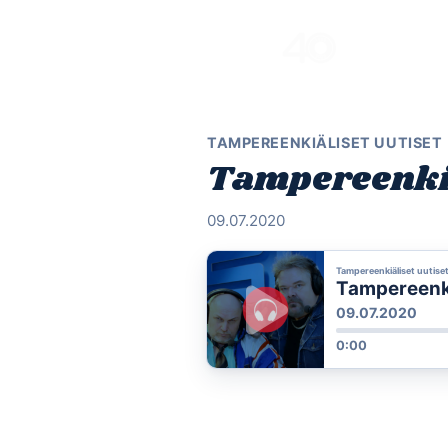
Skip
to
content
TAMPEREENKIÄLISET UUTISET
Tampereenkiä
09.07.2020
Tampereenkiäliset uutise
Tampereenkiä
09.07.2020
0:00