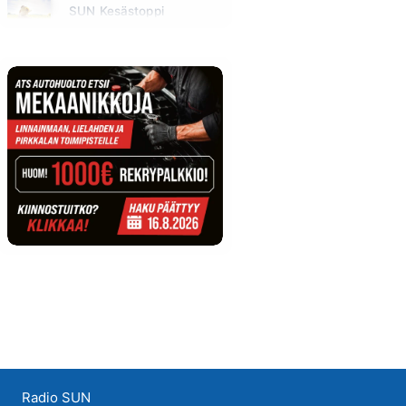
SUN Kesästoppi
Maanantai klo 09:30 - 09:35
Radio SUN