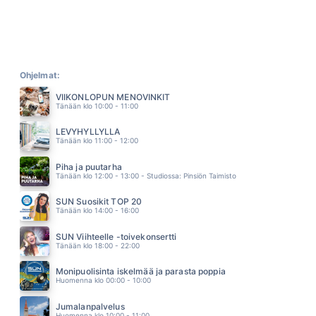
HOSTIKKA JUHA & DALLAPE ORKESTERI
18.46
KUULUT AIKAAN PARHAIMPAAN
MATTI JA TEPPO
18.37
RUNOTYTTÖ
PATE MUSTAJÄRVI
Ohjelmat:
18.27
VIIKONLOPUN MENOVINKIT
KOVA DUUNI ON RAHAA
Tänään klo 10:00 - 11:00
ERIKA VIKMAN
18.17
LEVYHYLLYLLÄ
IN THE END
Tänään klo 11:00 - 12:00
LINKIN PARK
18.13
Piha ja puutarha
BENSAA SUONISSA
Tänään klo 12:00 - 13:00 - Studiossa: Pinsiön Taimisto
RAULI BADDING SOMERJOKI
18.10
SUN Suosikit TOP 20
MA HALUUN VIIHDYTTAA
Tänään klo 14:00 - 16:00
KIKKA
18.06
SUN Viihteelle -toivekonsertti
KAIKKEA HYVÄÄ
Tänään klo 18:00 - 22:00
SIMO SILMU
18.02
Monipuolisinta iskelmää ja parasta poppia
TAULUT
Huomenna klo 00:00 - 10:00
HUGO
17.56
Jumalanpalvelus
JÄTKÄN HUMPPA
Huomenna klo 10:00 - 11:00