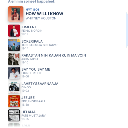
Aiemmin soineet kappaleet:
NYT SOI
HOW WILL I KNOW
WHITNEY HOUSTON
IHMEENI
REINO NORDIN
19.17
SOKERIPALA
TONI ROSSI JA SINITAIVAS
19.14
RAKASTAN NIIN KAUAN KUIN MÄ VOIN
JUHA TAPIO
19.10
SAY YOU SAY ME
LIONEL RICHIE
19.06
LÄHETYSSAARNAAJA
DINGO
19.03
JEE JEE
EPPU NORMAALI
18.58
HEI ÄIJÄ
PATE MUSTAJÄRVI
18.55
ARMI