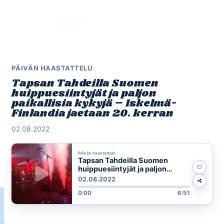
Skip
to
Menu
content
PÄIVÄN HAASTATTELU
Tapsan Tahdeilla Suomen
huippuesiintyjät ja paljon
paikallisia kykyjä – Iskelmä-
Finlandia jaetaan 20. kerran
02.08.2022
Päivän haastattelu
Tapsan Tahdeilla Suomen
huippuesiintyjät ja paljon
paikallisia kykyjä – Iskelmä-
02.08.2022
Finlandia jaetaan 20. kerran
0:00
6:51