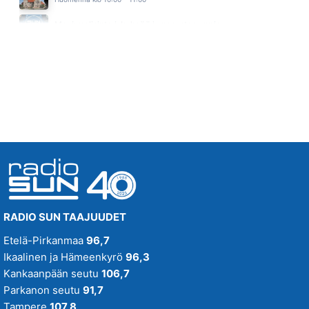
MUTKATTOMAT
17.53
Monipuolisinta iskelmää ja parasta poppia
TOISELLA TÄHDELLÄ
Huomenna klo 11:00 - 23:59
MIKKO MÄKELÄINEN
17.50
PARIISEJA
SOUVARIT
17.45
RADIO SUN TAAJUUDET
Etelä-Pirkanmaa
96,7
Ikaalinen ja Hämeenkyrö
96,3
Kankaanpään seutu
106,7
Parkanon seutu
91,7
Tampere
107,8