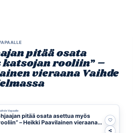
Etusivu
Ohjelmat
Osallistu
 VAPAALLE
ajan pitää osata
 katsojan rooliin” –
lainen vieraana Vaihde
jelmassa
Vaihde Vapaalle
ohjaajan pitää osata asettua myös
ooliin” – Heikki Paavilainen vieraana
paalle -ohjelmassa