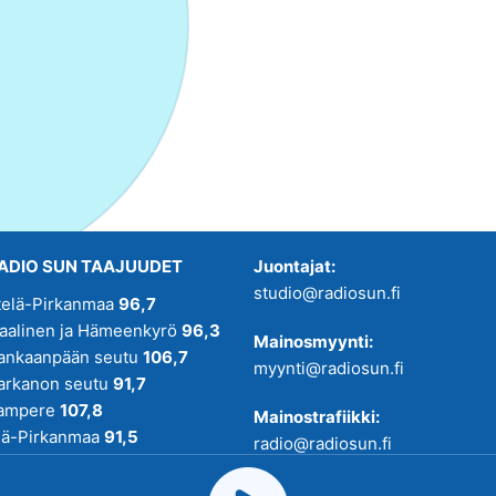
ADIO SUN TAAJUUDET
Juontajat:
studio@radiosun.fi
telä-Pirkanmaa
96,7
kaalinen ja Hämeenkyrö
96,3
Mainosmyynti:
ankaanpään seutu
106,7
myynti@radiosun.fi
arkanon seutu
91,7
ampere
107,8
Mainostrafiikki:
lä-Pirkanmaa
91,5
radio@radiosun.fi
adio SUN on osa
Pirmedioita
.
Uutis-, juttu- ja menovinkit: