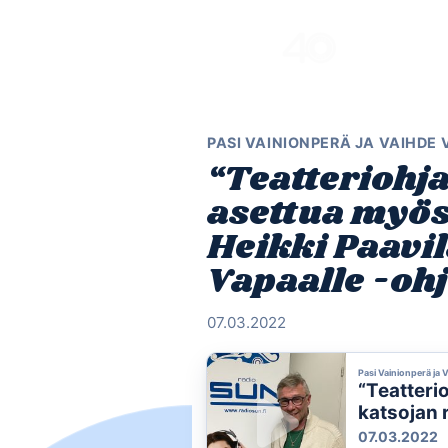
Skip
to
content
PASI VAINIONPERÄ JA VAIHDE
“Teatteriohja
asettua myös
Heikki Paavi
Vapaalle -oh
07.03.2022
Pasi Vainionperä ja 
“Teatteri
katsojan r
Vaihde Va
07.03.2022