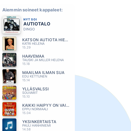
Aiemmin soineet kappaleet:
NYT SOI
AUTIOTALO
DINGO
KATSON AUTIOTA HIEKKARANTAA
KATRI HELENA
15.29
HAAVEMAA
TAUSKI JA MILLER HELENA
15.18
MAAILMA ILMAN SUA
EDU KETTUNEN
15.14
YLLÄSVALSSI
SOUVARIT
15.10
KAIKKI HAIPYY ON VAIN NYT
EPPU NORMAALI
15.04
YKSINKERTAISTA
PAULI HANHINIEMI
14.58