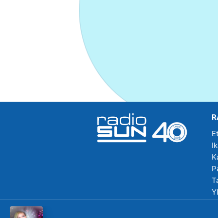
R
E
I
K
P
T
Y
R