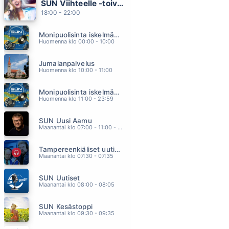
SUN Viihteelle -toivekonsertti
UNTAKO VAIN
18:00 - 22:00
MATTI JA TEPPO
14.25
Monipuolisinta iskelmää ja parasta poppia
EI KUKAAN MUU
Huomenna klo 00:00 - 10:00
ILTA
14.21
Jumalanpalvelus
HAAVOITTUNUT PIKKUINEN
Huomenna klo 10:00 - 11:00
PUOLIKUU
14.12
Monipuolisinta iskelmää ja parasta poppia
ROTUNAINEN
Huomenna klo 11:00 - 23:59
LEA LAVEN
14.08
SUN Uusi Aamu
NEW DAY HAS COME
Maanantai klo 07:00 - 11:00 - Studiossa: Kimmo Hoivassilta
CELINE DION
14.04
Tampereenkiäliset uutiset
Maanantai klo 07:30 - 07:35
SUN Uutiset
Maanantai klo 08:00 - 08:05
SUN Kesästoppi
Maanantai klo 09:30 - 09:35