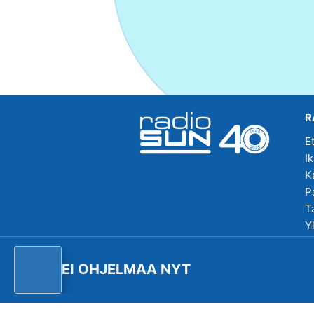
R
E
I
K
P
T
Y
R
EI OHJELMAA NYT