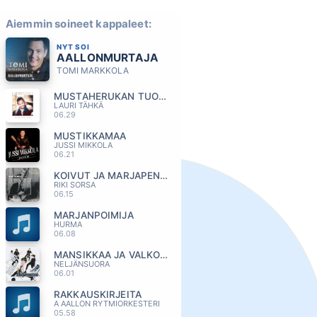
Aiemmin soineet kappaleet:
NYT SOI
AALLONMURTAJA
TOMI MARKKOLA
MUSTAHERUKAN TUOKSUINEN TYTTÖ
LAURI TÄHKÄ
06.29
MUSTIKKAMAA
JUSSI MIKKOLA
06.21
KOIVUT JA MARJAPENSAAT
RIKI SORSA
06.15
MARJANPOIMIJA
HURMA
06.08
MANSIKKAA JA VALKOAPILAA
NELJÄNSUORA
06.01
RAKKAUSKIRJEITA
A AALLON RYTMIORKESTERI
05.58