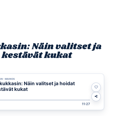
Etusivu
Ohjelmat
Osallistu
kasin: Näin valitset ja
 kestävät kukat
IN - MAINOS
kukkasin: Näin valitset ja hoidat
stävät kukat
11:27