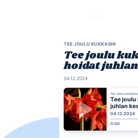
Skip
to
content
TEE JOULU KUKKASIN
Tee joulu kuk
hoidat juhlan
04.12.2024
TEE JOULU KUKKAS
Tee joulu 
juhlan ke
04.12.2024
0:00