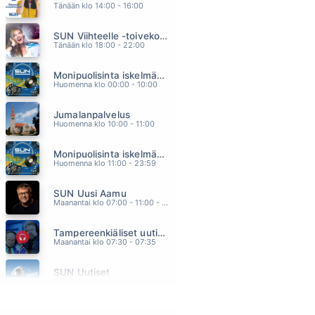
Tänään klo 14:00 - 16:00
OI SUOMEN NUORIA
KOLMAS NAINEN
SUN Viihteelle -toivekonsertti
05.21
Tänään klo 18:00 - 22:00
KAUNIIMPI KUIN KUKAAN MUU
JUHA TAPIO
Monipuolisinta iskelmää ja parasta poppia
05.17
Huomenna klo 00:00 - 10:00
IKKUNAPRINSESSA
RAULI BADDING SOMERJOKI
Jumalanpalvelus
05.15
Huomenna klo 10:00 - 11:00
SUOJELUSENKELI
JENNI & JUHO
Monipuolisinta iskelmää ja parasta poppia
05.12
Huomenna klo 11:00 - 23:59
BACK TO YOU
BRYAN ADAMS
SUN Uusi Aamu
05.07
Maanantai klo 07:00 - 11:00 - Studiossa: Kimmo Hoivassilta
Tampereenkiäliset uutiset
Maanantai klo 07:30 - 07:35
SUN Uutiset
Maanantai klo 08:00 - 08:05