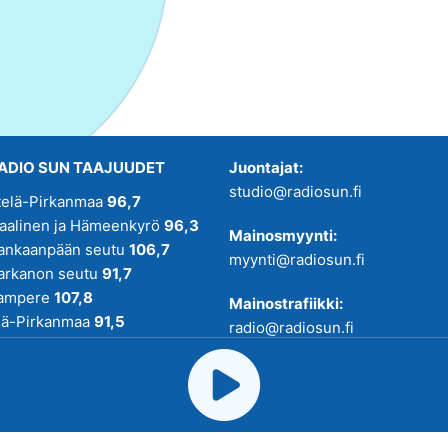
ADIO SUN TAAJUUDET
Juontajat:
studio@radiosun.fi
telä-Pirkanmaa
96,7
kaalinen ja Hämeenkyrö
96,3
Mainosmyynti:
ankaanpään seutu
106,7
myynti@radiosun.fi
arkanon seutu
91,7
ampere
107,8
Mainostrafiikki:
lä-Pirkanmaa
91,5
radio@radiosun.fi
adio SUN on osa
Pirmedioita
.
Uutis-, juttu- ja menovinkit:
toimitus@radiosun.fi