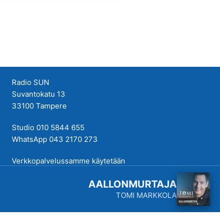
Radio SUN
Suvantokatu 13
33100 Tampere
Studio 010 5844 655
WhatsApp 043 2170 273
Verkkopalvelussamme käytetään
evästeitä käyttökokemuksen
AALLONMURTAJA
parantamiseksi. Tutustu
TOMI MARKKOLA
tietosuojakäytäntöihimme
täällä
.