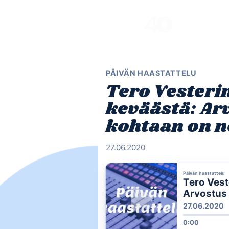
Skip
to
content
PÄIVÄN HAASTATTELU
Tero Vesteri
keväästä: Ar
kohtaan on n
27.06.2020
Päivän haastattelu
Tero Vest
Arvostus 
suuresti
27.06.2020
0:00