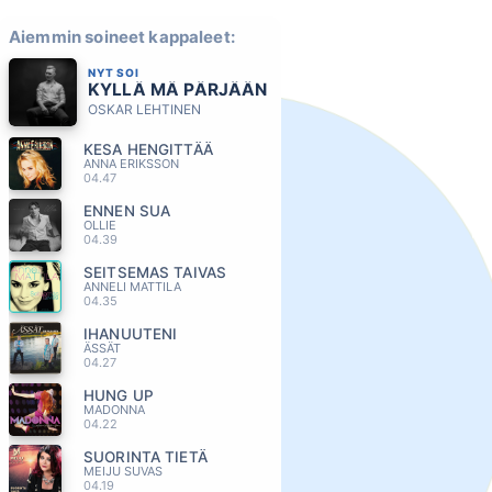
Aiemmin soineet kappaleet:
NYT SOI
KYLLÄ MÄ PÄRJÄÄN
OSKAR LEHTINEN
KESA HENGITTÄÄ
ANNA ERIKSSON
04.47
ENNEN SUA
OLLIE
04.39
SEITSEMAS TAIVAS
ANNELI MATTILA
04.35
IHANUUTENI
ÄSSÄT
04.27
HUNG UP
MADONNA
04.22
SUORINTA TIETÄ
MEIJU SUVAS
04.19