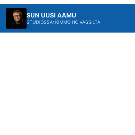
SUN UUSI AAMU
STUDIOSSA: KIMMO HOIVASSILTA
R
E
I
K