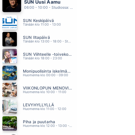
SUN Uusi Aamu
JA MÄ LAULAN
06:00 - 10:00 - Studiossa: Kimmo Hoivassilta
KAIJA KOO
03.37
SUN Keskipäivä
VOIDAAKS RIKKOO HILJAISUUS
Tänään klo 11:00 - 13:00
ELLIMEI & KAUKUA
03.34
SUN Iltapäivä
VERSOAVA JUURI
Tänään klo 13:00 - 18:00 - Studiossa: Kaisu Lämsä
SANI
03.31
SUN Viihteelle -toivekonsertti
KAHDESTAAN
Tänään klo 18:00 - 23:00
IDA PAUL & KALLE LINDROTH
03.28
Monipuolisinta iskelmää ja parasta poppia
WOWWOWWOW
Huomenna klo 00:00 - 09:00
JONNA TERVOMAA
03.25
VIIKONLOPUN MENOVINKIT
Huomenna klo 10:00 - 11:00
LEVYHYLLYLLÄ
Huomenna klo 11:00 - 12:00
Piha ja puutarha
Huomenna klo 12:00 - 13:00 - Studiossa: Pinsiön Taimisto