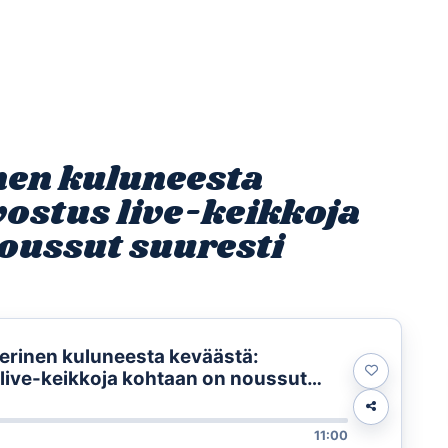
Etusivu
Ohjelmat
Osallistu
nen kuluneesta
vostus live-keikkoja
oussut suuresti
erinen kuluneesta keväästä:
live-keikkoja kohtaan on noussut
11:00