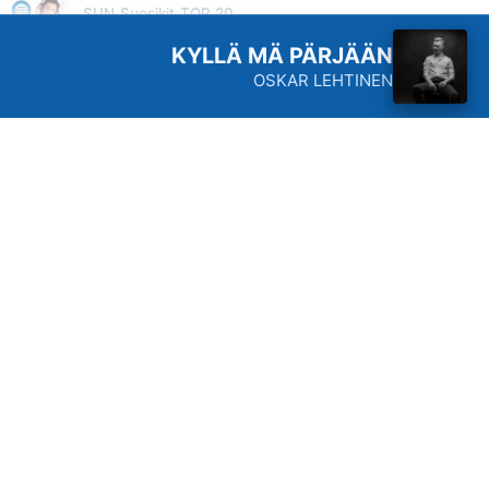
SUN Suosikit TOP 20
Huomenna klo 14:00 - 16:00
KYLLÄ MÄ PÄRJÄÄN
OSKAR LEHTINEN
Radio SUN
Suvantokatu 13
33100 Tampere
Studio 010 5844 655