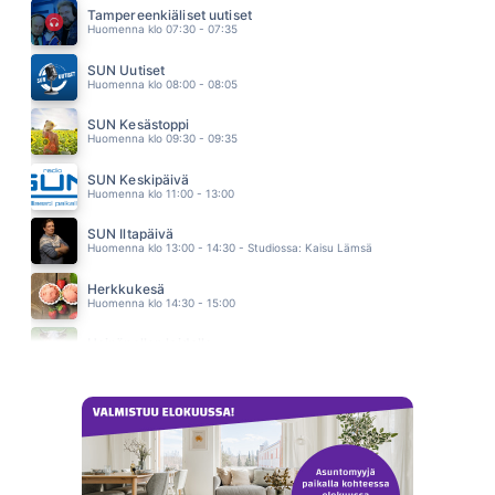
ANNA PUU
Tampereenkiäliset uutiset
15.15
Huomenna klo 07:30 - 07:35
KUKKAMEKKO
HELI RUOTSALAINEN
SUN Uutiset
15.11
Huomenna klo 08:00 - 08:05
SUN Kesästoppi
Huomenna klo 09:30 - 09:35
SUN Keskipäivä
Huomenna klo 11:00 - 13:00
SUN Iltapäivä
Huomenna klo 13:00 - 14:30 - Studiossa: Kaisu Lämsä
Herkkukesä
Huomenna klo 14:30 - 15:00
Heinäpellon laidalla
Huomenna klo 15:00 - 16:00