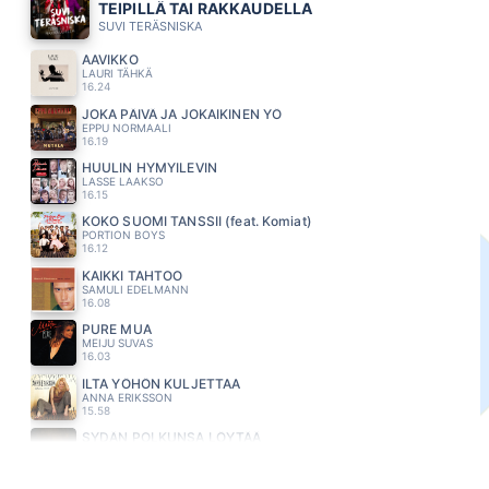
TEIPILLÄ TAI RAKKAUDELLA
SUVI TERÄSNISKA
AAVIKKO
LAURI TÄHKÄ
16.24
JOKA PÄIVÄ JA JOKAIKINEN YÖ
EPPU NORMAALI
16.19
HUULIN HYMYILEVIN
LASSE LAAKSO
16.15
KOKO SUOMI TANSSII (feat. Komiat)
PORTION BOYS
16.12
KAIKKI TAHTOO
SAMULI EDELMANN
16.08
PURE MUA
MEIJU SUVAS
16.03
ILTA YÖHÖN KULJETTAA
ANNA ERIKSSON
15.58
SYDÄN POLKUNSA LÖYTÄÄ
KANAVA
15.54