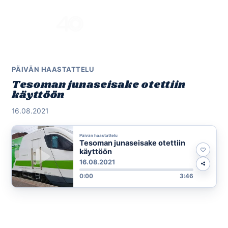
Skip
to
Menu
content
PÄIVÄN HAASTATTELU
Tesoman junaseisake otettiin
käyttöön
16.08.2021
Päivän haastattelu
Tesoman junaseisake otettiin
käyttöön
16.08.2021
0:00
3:46