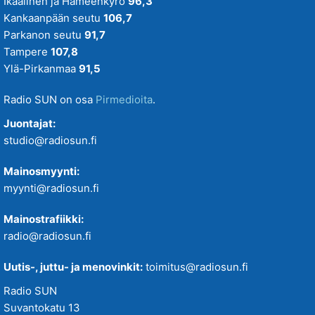
Ikaalinen ja Hämeenkyrö
96,3
Kankaanpään seutu
106,7
Parkanon seutu
91,7
Tampere
107,8
Ylä-Pirkanmaa
91,5
Radio SUN on osa
Pirmedioita
.
Juontajat:
studio@radiosun.fi
Mainosmyynti:
myynti@radiosun.fi
Mainostrafiikki:
radio@radiosun.fi
Uutis-, juttu- ja menovinkit:
toimitus@radiosun.fi
Radio SUN
Suvantokatu 13