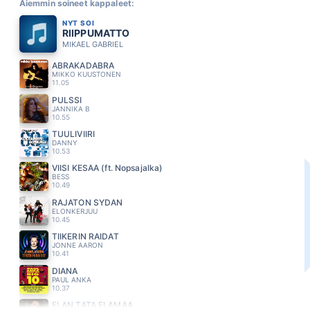
Aiemmin soineet kappaleet:
NYT SOI
RIIPPUMATTO
MIKAEL GABRIEL
ABRAKADABRA
MIKKO KUUSTONEN
11.05
PULSSI
JANNIKA B
10.55
TUULIVIIRI
DANNY
10.53
VIISI KESÄÄ (ft. Nopsajalka)
BESS
10.49
RAJATON SYDAN
ELONKERJUU
10.45
TIIKERIN RAIDAT
JONNE AARON
10.41
DIANA
PAUL ANKA
10.37
ELÄN TÄTÄ ELÄMÄÄ