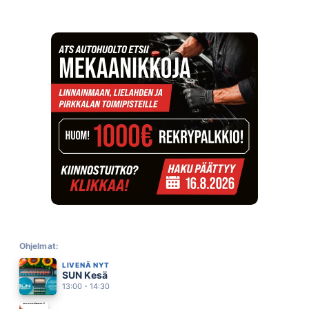
ANNE MATTILA
10.33
IHMISTEN EDESSÄ
JENNI VARTIAINEN
10.29
TUOMITTUNA KULKEMAAN
VESA-MATTI LOIRI & SAMULI EDELMANN
10.25
AURINKO VOITTAA
VIRVE ROSTI
10.18
MORNING SUN
ROBBIE WILLIAMS
10.12
VIIMEISET HÄÄT
ELIAS KASKINEN
10.09
LENSIN MATALALLA 2
EPPU NORMAALI
10.04
ONKO VIELÄ AIKAA
KATRI YLANDER
Ohjelmat:
09.52
LIVENÄ NYT
SINÄ VAIN
SUN Kesä
TAUSKI
09.49
13:00 - 14:30
EI KENENKÄÄN MAA