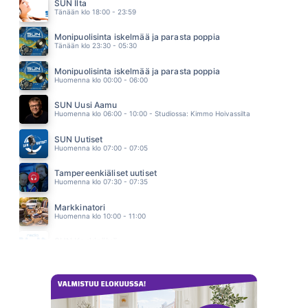
FRANS HARJU
SUN Ilta
09.46
Tänään klo 18:00 - 23:59
SE KESÄNI MUN
PAULA KOIVUNIEMI
Monipuolisinta iskelmää ja parasta poppia
09.42
Tänään klo 23:30 - 05:30
SULJETTU SYDÄN
JONNA TERVOMAA
Monipuolisinta iskelmää ja parasta poppia
09.36
Huomenna klo 00:00 - 06:00
SUN Uusi Aamu
Huomenna klo 06:00 - 10:00 - Studiossa: Kimmo Hoivassilta
SUN Uutiset
Huomenna klo 07:00 - 07:05
Tampereenkiäliset uutiset
Huomenna klo 07:30 - 07:35
Markkinatori
Huomenna klo 10:00 - 11:00
SUN Keskipäivä
Huomenna klo 11:00 - 13:00