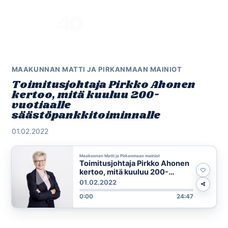
Skip
to
Menu
content
MAAKUNNAN MATTI JA PIRKANMAAN MAINIOT
Toimitusjohtaja Pirkko Ahonen
kertoo, mitä kuuluu 200-
vuotiaalle
säästöpankkitoiminnalle
01.02.2022
Maakunnan Matti ja Pirkanmaan mainiot
Toimitusjohtaja Pirkko Ahonen
kertoo, mitä kuuluu 200-
vuotiaalle
01.02.2022
säästöpankkitoiminnalle
0:00
24:47