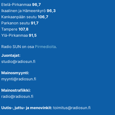
Etelä-Pirkanmaa
96,7
Ikaalinen ja Hämeenkyrö
96,3
Kankaanpään seutu
106,7
Parkanon seutu
91,7
Tampere
107,8
Ylä-Pirkanmaa
91,5
Radio SUN on osa
Pirmedioita
.
Juontajat:
studio@radiosun.fi
Mainosmyynti:
myynti@radiosun.fi
Mainostrafiikki:
radio@radiosun.fi
Uutis-, juttu- ja menovinkit:
toimitus@radiosun.fi