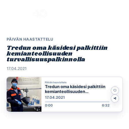
Skip
to
Menu
content
PÄIVÄN HAASTATTELU
Tredun oma käsidesi palkittiin
kemianteollisuuden
turvallisuuspalkinnolla
17.04.2021
Päivän haastattelu
Tredun oma käsidesi palkittiin
kemianteollisuuden
turvallisuuspalkinnolla
17.04.2021
0:00
6:32