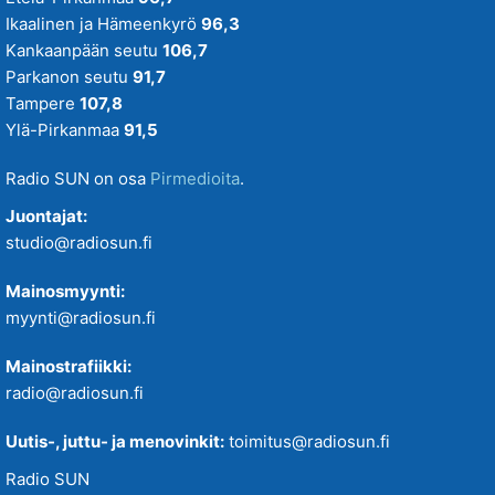
Ikaalinen ja Hämeenkyrö
96,3
Kankaanpään seutu
106,7
Parkanon seutu
91,7
Tampere
107,8
Ylä-Pirkanmaa
91,5
Radio SUN on osa
Pirmedioita
.
Juontajat:
studio@radiosun.fi
Mainosmyynti:
myynti@radiosun.fi
Mainostrafiikki:
radio@radiosun.fi
Uutis-, juttu- ja menovinkit:
toimitus@radiosun.fi
Radio SUN