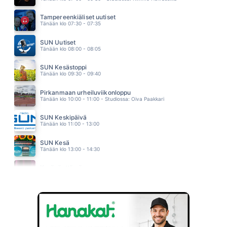
VANHA HOLVIKIRKKO
RAITTINEN EERO
Tampereenkiäliset uutiset
17.20
Tänään klo 07:30 - 07:35
POLTE
LAURI TÄHKÄ
SUN Uutiset
17.14
Tänään klo 08:00 - 08:05
SUN Kesästoppi
Tänään klo 09:30 - 09:40
Pirkanmaan urheiluviikonloppu
Tänään klo 10:00 - 11:00 - Studiossa: Oiva Paakkari
SUN Keskipäivä
Tänään klo 11:00 - 13:00
SUN Kesä
Tänään klo 13:00 - 14:30
Kesänäyttämö
Tänään klo 14:30 - 14:40