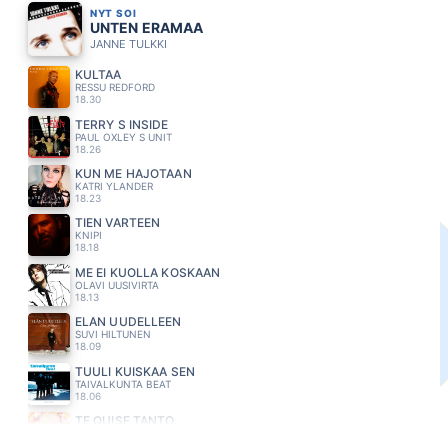
NYT SOI
UNTEN ERAMAA
JANNE TULKKI
KULTAA
RESSU REDFORD
18.30
TERRY S INSIDE
PAUL OXLEY S UNIT
18.26
KUN ME HAJOTAAN
KATRI YLANDER
18.23
TIEN VARTEEN
KNIPI
18.18
ME EI KUOLLA KOSKAAN
OLAVI UUSIVIRTA
18.13
ELÄN UUDELLEEN
SUVI HILTUNEN
18.09
TUULI KUISKAA SEN
TAIVALKUNTA BEAT
18.06
TE QUISE TANTO
PAULINA RUBIO
18.03