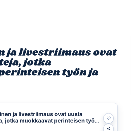
Etusivu
Ohjelmat
Osallistu
 ja livestriimaus ovat
eja, jotka
erinteisen työn ja
nen ja livestriimaus ovat uusia
, jotka muokkaavat perinteisen työn
ajoja