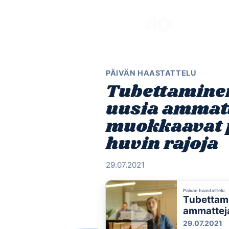
Skip
to
content
PÄIVÄN HAASTATTELU
Tubettaminen
uusia ammatt
muokkaavat p
huvin rajoja
29.07.2021
Päivän haastattelu
Tubettami
ammatteja
ja huvin r
29.07.2021