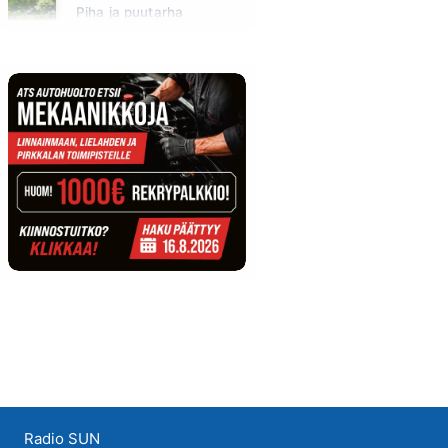
Piha ja puutarha
Huomenna klo 12:00 - 13:00 - Studiossa: Pinsiön Taimisto
Radio SUN