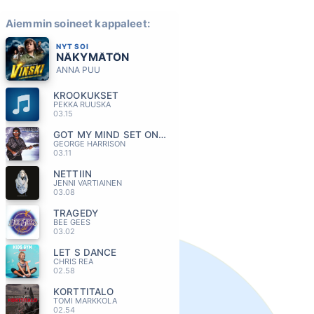
Aiemmin soineet kappaleet:
NYT SOI
NÄKYMÄTÖN
ANNA PUU
KROOKUKSET
PEKKA RUUSKA
03.15
GOT MY MIND SET ON YOU
GEORGE HARRISON
03.11
NETTIIN
JENNI VARTIAINEN
03.08
TRAGEDY
BEE GEES
03.02
LET S DANCE
CHRIS REA
02.58
KORTTITALO
TOMI MARKKOLA
02.54