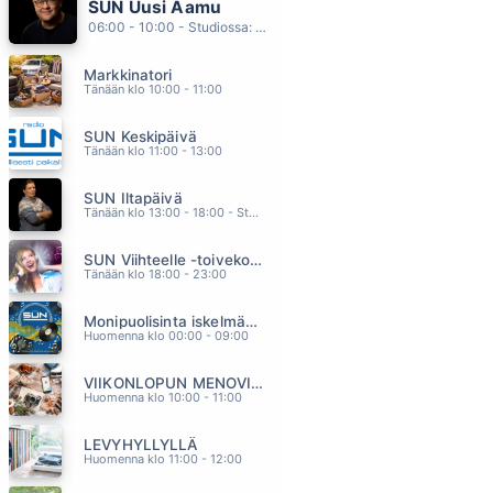
SUN Uusi Aamu
RAKKAUDEN RIKOLLINEN
06:00 - 10:00 - Studiossa: Kimmo Hoivassilta
PASI VAINIONPERÄ
02.22
Markkinatori
PISTOKEIKKA KALAJOELLE
Tänään klo 10:00 - 11:00
ARTTU WISKARI
02.17
SUN Keskipäivä
BABE
Tänään klo 11:00 - 13:00
TAKE THAT
02.13
SUN Iltapäivä
KAIKKI MIHIN OOT TOTTUNUT
Tänään klo 13:00 - 18:00 - Studiossa: Kaisu Lämsä
TUURE KILPELÄINEN
02.10
SUN Viihteelle -toivekonsertti
HILJAA HUOKAA YO
Tänään klo 18:00 - 23:00
ANNA ERIKSSON
02.06
Monipuolisinta iskelmää ja parasta poppia
Huomenna klo 00:00 - 09:00
VIIKONLOPUN MENOVINKIT
Huomenna klo 10:00 - 11:00
LEVYHYLLYLLÄ
Huomenna klo 11:00 - 12:00