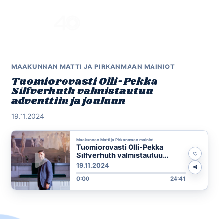
Skip
to
Menu
content
MAAKUNNAN MATTI JA PIRKANMAAN MAINIOT
Tuomiorovasti Olli-Pekka
Silfverhuth valmistautuu
adventtiin ja jouluun
19.11.2024
Maakunnan Matti ja Pirkanmaan mainiot
Tuomiorovasti Olli-Pekka
Silfverhuth valmistautuu
adventtiin ja jouluun
19.11.2024
0:00
24:41