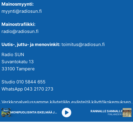
Mainosmyynti:
myynti@radiosun.fi
Mainostrafiikki:
radio@radiosun.fi
Uutis-, juttu- ja menovinkit:
toimitus@radiosun.fi
Radio SUN
Suvantokatu 13
33100 Tampere
Studio 010 5844 655
WhatsApp 043 2170 273
Verkkopalvelussamme käytetään evästeitä käyttökokemuksen
parantamiseksi. Tutustu tietosuojakäytäntöihimme
täällä
.
RANNALLE SANNALLE
MONIPUOLISINTA ISKELMÄÄ JA PARASTA POPPIA
FINLANDERS