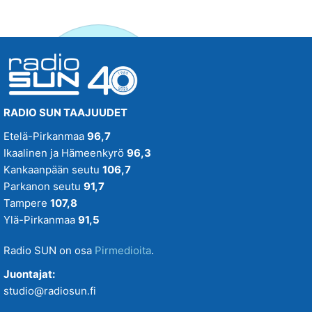
RADIO SUN TAAJUUDET
Etelä-Pirkanmaa
96,7
Ikaalinen ja Hämeenkyrö
96,3
Kankaanpään seutu
106,7
Parkanon seutu
91,7
Tampere
107,8
Ylä-Pirkanmaa
91,5
Radio SUN on osa
Pirmedioita
.
Juontajat:
studio@radiosun.fi