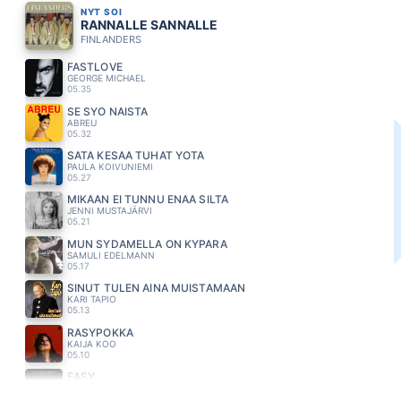
NYT SOI
RANNALLE SANNALLE
FINLANDERS
FASTLOVE
GEORGE MICHAEL
05.35
SE SYÖ NAISTA
ABREU
05.32
SATA KESÄÄ TUHAT YÖTÄ
PAULA KOIVUNIEMI
05.27
MIKÄÄN EI TUNNU ENÄÄ SILTÄ
JENNI MUSTAJÄRVI
05.21
MUN SYDAMELLA ON KYPARA
SAMULI EDELMANN
05.17
SINUT TULEN AINA MUISTAMAAN
KARI TAPIO
05.13
RÄSYPOKKA
KAIJA KOO
05.10
EASY
FAITH NO MORE
05.06