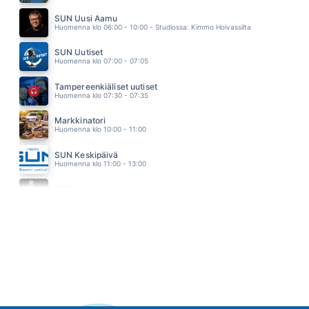
AKUN TEHDAS
EPPU NORMAALI
SUN Uusi Aamu
14.55
Huomenna klo 06:00 - 10:00 - Studiossa: Kimmo Hoivassilta
SUN Uutiset
Huomenna klo 07:00 - 07:05
Tampereenkiäliset uutiset
Huomenna klo 07:30 - 07:35
Markkinatori
Huomenna klo 10:00 - 11:00
SUN Keskipäivä
Huomenna klo 11:00 - 13:00
SUN Iltapäivä
Huomenna klo 13:00 - 18:00 - Studiossa: Kaisu Lämsä