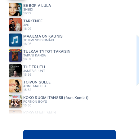
BE BOP A LULA
SHEIDI
16.13
TARKENEE
JVG
16.09
MAAILMA ON KAUNIS
TOMMI SOIDINMÄKI
16.06
TULKAA TYTÖT TAKAISIN
TAPANI KANSA
16.01
THE TRUTH
JAMES BLUNT
15.56
TOIVON SULLE
ANNE MATTILA
15.53
KOKO SUOMI TANSSII (feat. Komiat)
PORTION BOYS
15.50
KOKO MAAILMAIN
ANTTI TOIVOLA
15.46
LOVE REALLY HURTS WITHOUT YOU
BILLY OCEAN
15.41