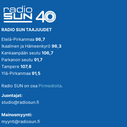
RADIO SUN TAAJUUDET
Etelä-Pirkanmaa
96,7
Ikaalinen ja Hämeenkyrö
96,3
Kankaanpään seutu
106,7
Parkanon seutu
91,7
Tampere
107,8
Ylä-Pirkanmaa
91,5
Radio SUN on osa
Pirmedioita
.
Juontajat:
studio@radiosun.fi
Mainosmyynti:
myynti@radiosun.fi