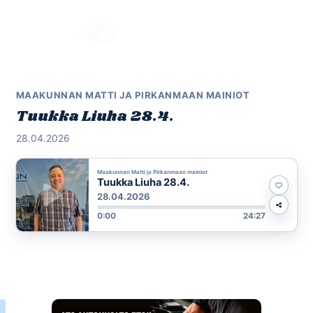
Skip
to
Menu
content
MAAKUNNAN MATTI JA PIRKANMAAN MAINIOT
Tuukka Liuha 28.4.
28.04.2026
Maakunnan Matti ja Pirkanmaan mainiot
Tuukka Liuha 28.4.
28.04.2026
0:00
24:27