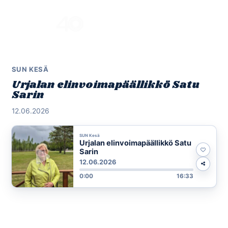
Skip
to
Menu
content
SUN KESÄ
Urjalan elinvoimapäällikkö Satu
Sarin
12.06.2026
SUN Kesä
Urjalan elinvoimapäällikkö Satu
Sarin
12.06.2026
0:00
16:33