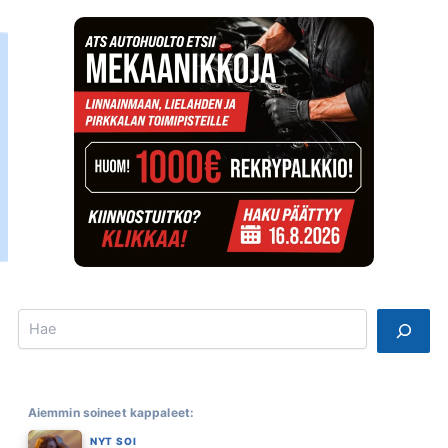
Search
Aiemmin soineet kappaleet:
NYT SOI