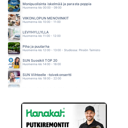
FINNTWIST
Monipuolisinta iskelmää ja parasta poppia
08.49
Huomenna klo 00:00 - 09:00
HULLUT PÄIVÄT
KAIJA KOO
VIIKONLOPUN MENOVINKIT
08.45
Huomenna klo 10:00 - 11:00
LEVYHYLLYLLÄ
Huomenna klo 11:00 - 12:00
Piha ja puutarha
Huomenna klo 12:00 - 13:00 - Studiossa: Pinsiön Taimisto
SUN Suosikit TOP 20
Huomenna klo 14:00 - 16:00
SUN Viihteelle -toivekonsertti
Huomenna klo 18:00 - 22:00
Monipuolisinta iskelmää ja parasta poppia
Sunnuntai klo 00:00 - 10:00