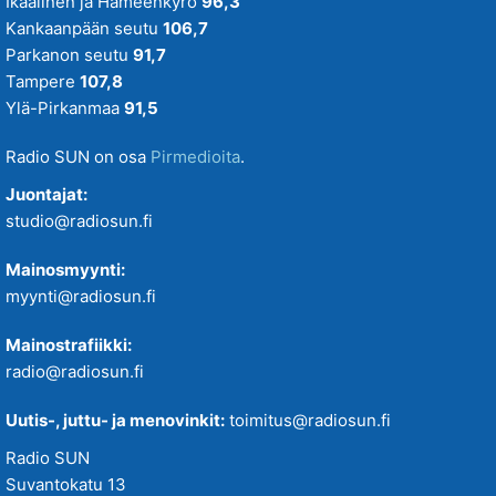
Ikaalinen ja Hämeenkyrö
96,3
Kankaanpään seutu
106,7
Parkanon seutu
91,7
Tampere
107,8
Ylä-Pirkanmaa
91,5
Radio SUN on osa
Pirmedioita
.
Juontajat:
studio@radiosun.fi
Mainosmyynti:
myynti@radiosun.fi
Mainostrafiikki:
radio@radiosun.fi
Uutis-, juttu- ja menovinkit:
toimitus@radiosun.fi
Radio SUN
Suvantokatu 13