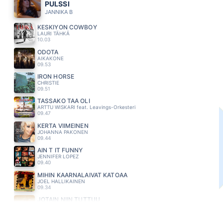
PULSSI
JANNIKA B
KESKIYÖN COWBOY
LAURI TÄHKÄ
10.03
ODOTA
AIKAKONE
09.53
IRON HORSE
CHRISTIE
09.51
TÄSSÄKÖ TÄÄ OLI
ARTTU WISKARI feat. Leavings-Orkesteri
09.47
KERTA VIIMEINEN
JOHANNA PAKONEN
09.44
AIN T IT FUNNY
JENNIFER LOPEZ
09.40
MIHIN KAARNALAIVAT KATOAA
JOEL HALLIKAINEN
09.34
JOTAIN NIIN TUTTUU
HAULI BROS
09.30