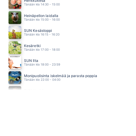
Herkkukesä
TOMMI LÄNTINEN
Tänään klo 14:30 - 15:00
05.24
LISÄTÄÄN LAMPÖA
Heinäpellon laidalla
TUURE KILPELÄINEN
Tänään klo 15:00 - 16:00
05.18
BARA BADA BASTU
SUN Kesästoppi
KAJ
Tänään klo 16:15 - 16:20
05.15
I HAVE A DREAM
Kesäretki
ABBA
Tänään klo 17:00 - 18:00
05.11
MEIDÄN PUU
SUN Ilta
ANNUKKA
Tänään klo 18:00 - 23:59
05.03
TEIPILLÄ TAI RAKKAUDELLA
Monipuolisinta iskelmää ja parasta poppia
ABREU
Tänään klo 22:00 - 04:00
04.55
MATKAMIEHEN TIE
SUN Uusi Aamu
HEIKKI SILVENNOINEN
Huomenna klo 07:00 - 11:00 - Studiossa: Kimmo Hoivassilta
04.51