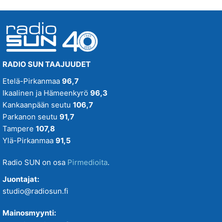
RADIO SUN TAAJUUDET
Etelä-Pirkanmaa
96,7
Ikaalinen ja Hämeenkyrö
96,3
Kankaanpään seutu
106,7
Parkanon seutu
91,7
Tampere
107,8
Ylä-Pirkanmaa
91,5
Radio SUN on osa
Pirmedioita
.
Juontajat:
studio@radiosun.fi
Mainosmyynti: