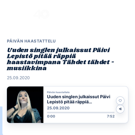
Skip
to
Menu
content
PÄIVÄN HAASTATTELU
Uuden singlen julkaissut Päivi
Lepistö pitää räppiä
haastavimpana Tähdet tähdet -
musiikkina
25.09.2020
Päivän haastattelu
Uuden singlen julkaissut Päivi
Lepistö pitää räppiä
haastavimpana Tähdet tähdet -
25.09.2020
musiikkina
0:00
7:52