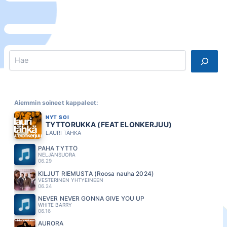
Search
Aiemmin soineet kappaleet:
NYT SOI
TYTTORUKKA (FEAT ELONKERJUU)
LAURI TÄHKÄ
PAHA TYTTÖ
NELJÄNSUORA
06.29
KILJUT RIEMUSTA (Roosa nauha 2024)
VESTERINEN YHTYEINEEN
06.24
NEVER NEVER GONNA GIVE YOU UP
WHITE BARRY
06.16
AURORA