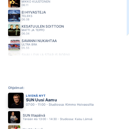
MIKKO KUUSTONEN
06.11
EI HYVÄSTEJÄ
TELEKS
06.08
KESATUULEN SOITTOON
MATTI JA TEPPO
06.04
SAVANNI NUKAHTAA
ULTRA BRA
05.55
SHALLOW (A STAR IS BORN)
LADY GAGA FEAT BRADLEY COOPER
05.51
KONE ÄLÄ HYYDY
EDU KETTUNEN
05.47
POETRY IN MOTION
JOHNNY TILLOTSON
Ohjelmat:
05.42
LIVENÄ NYT
KUKKURUKUU
SUN Uusi Aamu
MARISKA
07:00 - 11:00 - Studiossa: Kimmo Hoivassilta
05.38
HIKINEN ILTAPÄIVÄ
SUN Iltapäivä
AKI SIRKESALO
Tänään klo 13:00 - 14:30 - Studiossa: Kaisu Lämsä
05.29
VIA DOLOROSA