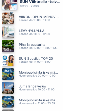
SUN Viihteelle -toivekonsertti
VIHREAN JOEN RANNALLA
18:00 - 22:00
EPPU NORMAALI
16.48
VIIKONLOPUN MENOVINKIT
MEREN LAULUA KUUNTELEN
Tänään klo 10:00 - 11:00
PETRI LAAKSONEN
16.44
LEVYHYLLYLLÄ
POSTIKORTTI
Tänään klo 11:00 - 12:00
JANNE HURME
16.37
Piha ja puutarha
NAIMISIIN
Tänään klo 12:00 - 13:00 - Studiossa: Pinsiön Taimisto
ESSI WUORELA
16.33
SUN Suosikit TOP 20
TAMMERKOSKI
Tänään klo 14:00 - 16:00
JÄRVENSIVU
16.28
Monipuolisinta iskelmää ja parasta poppia
Huomenna klo 00:00 - 10:00
Jumalanpalvelus
Huomenna klo 10:00 - 11:00
Monipuolisinta iskelmää ja parasta poppia
Huomenna klo 11:00 - 23:59