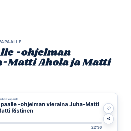
Etusivu
Ohjelmat
Osallistu
 VAPAALLE
lle -ohjelman
-Matti Ahola ja Matti
Vaihde Vapaalle
paalle -ohjelman vieraina Juha-Matti
atti Ristinen
22:36