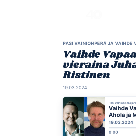
Skip
to
content
PASI VAINIONPERÄ JA VAIHDE
Vaihde Vapaa
vieraina Juha
Ristinen
19.03.2024
Pasi Vainionperä ja 
Vaihde Va
Ahola ja M
19.03.2024
0:00