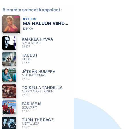
Aiemmin soineet kappaleet:
NYT SOI
MA HALUUN VIIHDYTTAA
KIKKA
KAIKKEA HYVÄÄ
SIMO SILMU
18.02
TAULUT
HUGO
17.56
JÄTKÄN HUMPPA
MUTKATTOMAT
17.53
TOISELLA TÄHDELLÄ
MIKKO MÄKELÄINEN
17.50
PARIISEJA
SOUVARIT
17.45
TURN THE PAGE
METALLICA
17.36