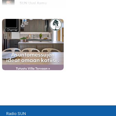
SUN Uusi Aamu
Maanantai klo 07:00 - 11:00 - Studiossa: Kimmo Hoivassilta
Radio SUN