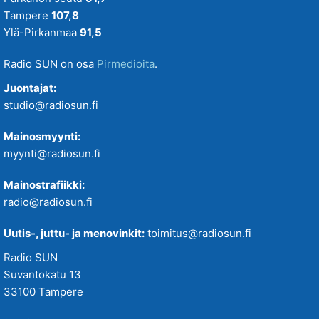
Tampere
107,8
Ylä-Pirkanmaa
91,5
Radio SUN on osa
Pirmedioita
.
Juontajat:
studio@radiosun.fi
Mainosmyynti:
myynti@radiosun.fi
Mainostrafiikki:
radio@radiosun.fi
Uutis-, juttu- ja menovinkit:
toimitus@radiosun.fi
Radio SUN
Suvantokatu 13
33100 Tampere