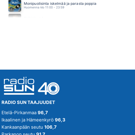
Monipuolisinta iskelmää ja parasta poppia
JANNIKA B
Huomenna klo 11:00 - 23:59
03.41
PART TIME LOVER
SUN Uusi Aamu
STEVIE WONDER
Maanantai klo 07:00 - 11:00 - Studiossa: Kimmo Hoivassilta
03.38
RADIO SUN TAAJUUDET
Etelä-Pirkanmaa
96,7
Ikaalinen ja Hämeenkyrö
96,3
Kankaanpään seutu
106,7
Parkanon seutu
91,7