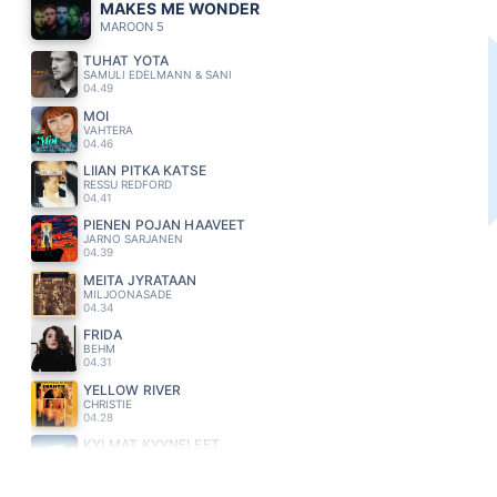
MAKES ME WONDER
MAROON 5
TUHAT YÖTÄ
SAMULI EDELMANN & SANI
04.49
MOI
VAHTERA
04.46
LIIAN PITKA KATSE
RESSU REDFORD
04.41
PIENEN POJAN HAAVEET
JARNO SARJANEN
04.39
MEITÄ JYRÄTÄÄN
MILJOONASADE
04.34
FRIDA
BEHM
04.31
YELLOW RIVER
CHRISTIE
04.28
KYLMÄT KYYNELEET
KAIJA KOO
04.24