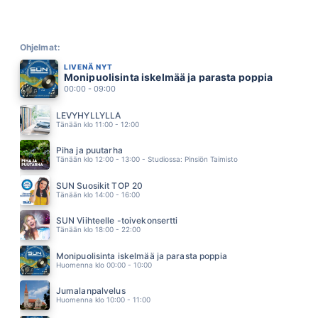
ÄLÄ MEE
EMMA & MATILDA
04.18
JÄIN KIINNI KATSEESEEN
TOMMI LÄNTINEN
Ohjelmat:
04.13
LIVENÄ NYT
JAISET TUULET
Monipuolisinta iskelmää ja parasta poppia
JUHA METSÄPERÄ
00:00 - 09:00
04.11
NON SIAMO SOLI
LEVYHYLLYLLÄ
EROS RAMAZZOTTI & RICKY MARTIN
Tänään klo 11:00 - 12:00
04.07
LULULAI
Piha ja puutarha
KOMIAT
Tänään klo 12:00 - 13:00 - Studiossa: Pinsiön Taimisto
04.04
TAIKAVOIMIA
SUN Suosikit TOP 20
MIKKO HARJU
Tänään klo 14:00 - 16:00
04.00
PÄIVÄNVALOA
SUN Viihteelle -toivekonsertti
JORMA KÄÄRIÄINEN
Tänään klo 18:00 - 22:00
03.55
SAHKOA ILMASSA
Monipuolisinta iskelmää ja parasta poppia
HEIKKI HELA
Huomenna klo 00:00 - 10:00
03.50
ANNAN PALAA VAAN (AI AI AI)
Jumalanpalvelus
MEIJU SUVAS
Huomenna klo 10:00 - 11:00
03.45
PULSSI