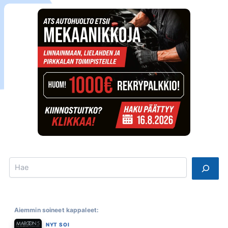
Search
Aiemmin soineet kappaleet:
NYT SOI