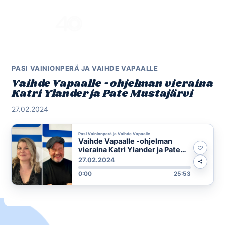
Skip
to
Menu
content
PASI VAINIONPERÄ JA VAIHDE VAPAALLE
Vaihde Vapaalle -ohjelman vieraina
Katri Ylander ja Pate Mustajärvi
27.02.2024
Pasi Vainionperä ja Vaihde Vapaalle
Vaihde Vapaalle -ohjelman
vieraina Katri Ylander ja Pate
Mustajärvi
27.02.2024
0:00
25:53