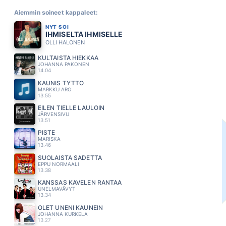
Aiemmin soineet kappaleet:
NYT SOI
IHMISELTÄ IHMISELLE
OLLI HALONEN
KULTAISTA HIEKKAA
JOHANNA PAKONEN
14.04
KAUNIS TYTTO
MARKKU ARO
13.55
EILEN TIELLE LAULOIN
JÄRVENSIVU
13.51
PISTE
MARISKA
13.46
SUOLAISTA SADETTA
EPPU NORMAALI
13.38
KANSSAS KAVELEN RANTAA
UNELMAVÄVYT
13.34
OLET UNENI KAUNEIN
JOHANNA KURKELA
13.27