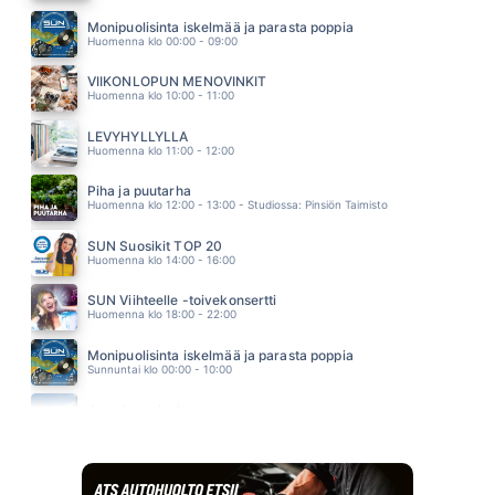
KYLMÄSTÄ LÄMPIMÄÄN
ANNA ABREU
Monipuolisinta iskelmää ja parasta poppia
12.25
Huomenna klo 00:00 - 09:00
ANNA MA PUHALLAN
JANNA
VIIKONLOPUN MENOVINKIT
12.18
Huomenna klo 10:00 - 11:00
POJATKIN ITKEE
AKI SAMULI
LEVYHYLLYLLÄ
12.09
Huomenna klo 11:00 - 12:00
Piha ja puutarha
Huomenna klo 12:00 - 13:00 - Studiossa: Pinsiön Taimisto
SUN Suosikit TOP 20
Huomenna klo 14:00 - 16:00
SUN Viihteelle -toivekonsertti
Huomenna klo 18:00 - 22:00
Monipuolisinta iskelmää ja parasta poppia
Sunnuntai klo 00:00 - 10:00
Jumalanpalvelus
Sunnuntai klo 10:00 - 11:00