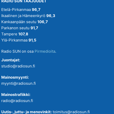
RADIO SUN TAAJUUDET
Etelä-Pirkanmaa
96,7
Ikaalinen ja Hämeenkyrö
96,3
Kankaanpään seutu
106,7
Parkanon seutu
91,7
Tampere
107,8
Ylä-Pirkanmaa
91,5
Radio SUN on osa
Pirmedioita
.
Juontajat:
studio@radiosun.fi
Mainosmyynti:
myynti@radiosun.fi
Mainostrafiikki:
radio@radiosun.fi
Uutis-, juttu- ja menovinkit:
toimitus@radiosun.fi