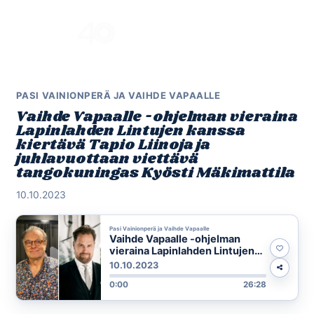
Skip
to
Menu
content
PASI VAINIONPERÄ JA VAIHDE VAPAALLE
Vaihde Vapaalle -ohjelman vieraina
Lapinlahden Lintujen kanssa
kiertävä Tapio Liinoja ja
juhlavuottaan viettävä
tangokuningas Kyösti Mäkimattila
10.10.2023
Pasi Vainionperä ja Vaihde Vapaalle
Vaihde Vapaalle -ohjelman
vieraina Lapinlahden Lintujen
kanssa kiertävä Tapio Liinoja ja
10.10.2023
juhlavuottaan viettävä
0:00
26:28
tangokuningas Kyösti
Mäkimattila