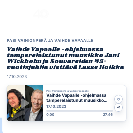
Skip
to
Menu
content
PASI VAINIONPERÄ JA VAIHDE VAPAALLE
Vaihde Vapaalle -ohjelmassa
tamperelaistunut muusikko Jani
Wickholm ja Souvareiden 45-
vuotisjuhlia viettävä Lasse Hoikka
17.10.2023
Pasi Vainionperä ja Vaihde Vapaalle
Vaihde Vapaalle -ohjelmassa
tamperelaistunut muusikko
Jani Wickholm ja Souvareiden
17.10.2023
45-vuotisjuhlia viettävä Lasse
0:00
27:46
Hoikka