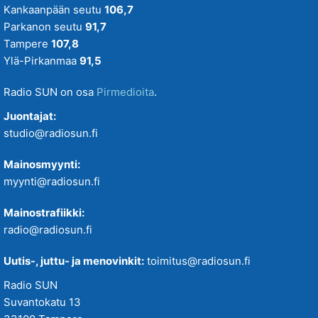
Kankaanpään seutu
106,7
Parkanon seutu
91,7
Tampere
107,8
Ylä-Pirkanmaa
91,5
Radio SUN on osa
Pirmedioita
.
Juontajat:
studio@radiosun.fi
Mainosmyynti:
myynti@radiosun.fi
Mainostrafiikki:
radio@radiosun.fi
Uutis-, juttu- ja menovinkit:
toimitus@radiosun.fi
Radio SUN
Suvantokatu 13