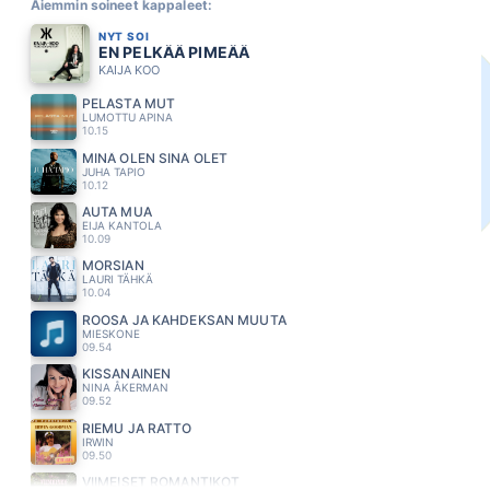
Aiemmin soineet kappaleet:
NYT SOI
EN PELKÄÄ PIMEÄÄ
KAIJA KOO
PELASTA MUT
LUMOTTU APINA
10.15
MINÄ OLEN SINÄ OLET
JUHA TAPIO
10.12
AUTA MUA
EIJA KANTOLA
10.09
MORSIAN
LAURI TÄHKÄ
10.04
ROOSA JA KAHDEKSAN MUUTA
MIESKONE
09.54
KISSANAINEN
NINA ÅKERMAN
09.52
RIEMU JA RATTO
IRWIN
09.50
VIIMEISET ROMANTIKOT