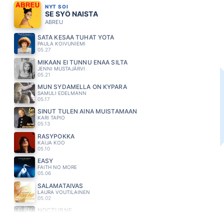
NYT SOI
SE SYÖ NAISTA
ABREU
SATA KESÄÄ TUHAT YÖTÄ
PAULA KOIVUNIEMI
05.27
MIKÄÄN EI TUNNU ENÄÄ SILTÄ
JENNI MUSTAJÄRVI
05.21
MUN SYDAMELLA ON KYPARA
SAMULI EDELMANN
05.17
SINUT TULEN AINA MUISTAMAAN
KARI TAPIO
05.13
RÄSYPOKKA
KAIJA KOO
05.10
EASY
FAITH NO MORE
05.06
SALAMATAIVAS
LAURA VOUTILAINEN
05.02
NOCTURNE
LOIRI VESA MATTI
04.57