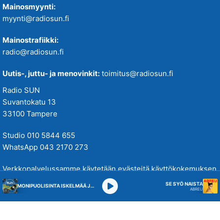
Mainosmyynti:
myynti@radiosun.fi
Mainostrafiikki:
radio@radiosun.fi
Uutis-, juttu- ja menovinkit:
toimitus@radiosun.fi
Radio SUN
Suvantokatu 13
33100 Tampere
Studio 010 5844 655
WhatsApp 043 2170 273
Verkkopalvelussamme käytetään evästeitä käyttökokemuksen
parantamiseksi. Tutustu tietosuojakäytäntöihimme
täällä
.
SE SYÖ NAISTA
MONIPUOLISINTA ISKELMÄÄ JA PARASTA POPPIA
ABREU