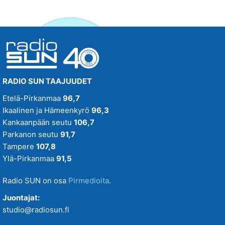
RADIO SUN TAAJUUDET
Etelä-Pirkanmaa
96,7
Ikaalinen ja Hämeenkyrö
96,3
Kankaanpään seutu
106,7
Parkanon seutu
91,7
Tampere
107,8
Ylä-Pirkanmaa
91,5
Radio SUN on osa
Pirmedioita
.
Juontajat:
studio@radiosun.fi