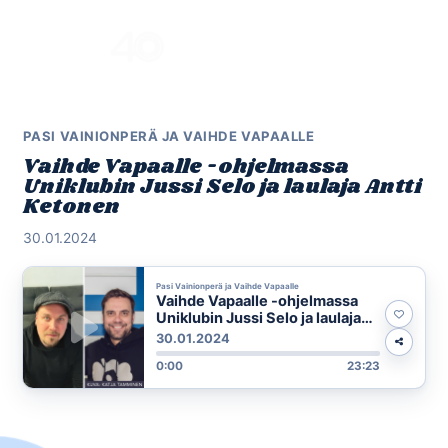
Skip
to
Menu
content
PASI VAINIONPERÄ JA VAIHDE VAPAALLE
Vaihde Vapaalle -ohjelmassa
Uniklubin Jussi Selo ja laulaja Antti
Ketonen
30.01.2024
Pasi Vainionperä ja Vaihde Vapaalle
Vaihde Vapaalle -ohjelmassa
Uniklubin Jussi Selo ja laulaja
Antti Ketonen
30.01.2024
0:00
23:23