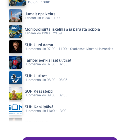
21.41
00:00 - 10:00
KAUNIITA UNIA
OLLI HALONEN
Jumalanpalvelus
21.38
Tänään klo 10:00 - 11:00
JOS MULLA OLISI SYDAN
ANNA ERIKSSON
Monipuolisinta iskelmää ja parasta poppia
21.34
Tänään klo 11:00 - 23:59
KAKSI KAUNEINTA
JIPPU
SUN Uusi Aamu
21.30
Huomenna klo 07:00 - 11:00 - Studiossa: Kimmo Hoivassilta
Tampereenkiäliset uutiset
Huomenna klo 07:30 - 07:35
SUN Uutiset
Huomenna klo 08:00 - 08:05
SUN Kesästoppi
Huomenna klo 09:30 - 09:35
SUN Keskipäivä
Huomenna klo 11:00 - 13:00
SUN Iltapäivä
Huomenna klo 13:00 - 14:30 - Studiossa: Kaisu Lämsä