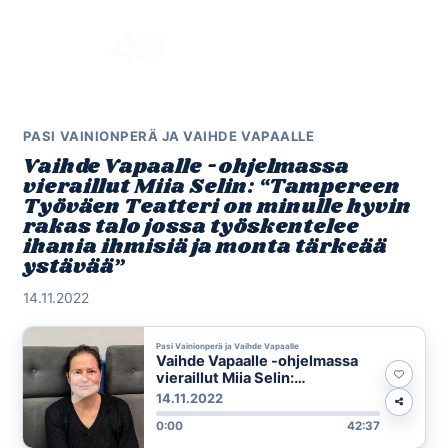
Skip
to
Menu
content
PASI VAINIONPERÄ JA VAIHDE VAPAALLE
Vaihde Vapaalle -ohjelmassa
vieraillut Miia Selin: “Tampereen
Työväen Teatteri on minulle hyvin
rakas talo jossa työskentelee
ihania ihmisiä ja monta tärkeää
ystävää”
14.11.2022
Pasi Vainionperä ja Vaihde Vapaalle
Vaihde Vapaalle -ohjelmassa
vieraillut Miia Selin:
“Tampereen Työväen Teatteri
14.11.2022
on minulle hyvin rakas talo
0:00
42:37
jossa työskentelee ihania
ihmisiä ja monta tärkeää