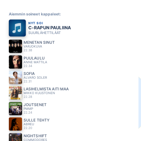
Aiemmin soineet kappaleet:
NYT SOI
C-RAPUN PAULIINA
SUURLÄHETTILÄÄT
MENETAN SINUT
VARJOKUVA
22.38
PUULAULU
ANNE MATTILA
22.34
SOFIA
ALVARO SOLER
22.31
LASIHELMISTA AITI MAA
MIKKO KUUSTONEN
22.28
JOUTSENET
PMMP
22.24
SULLE TEHTY
ABREU
22.20
NIGHTSHIFT
COMMODORES