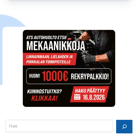
ystävää”
Search