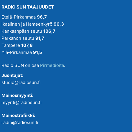
RADIO SUN TAAJUUDET
Etelä-Pirkanmaa
96,7
Ikaalinen ja Hämeenkyrö
96,3
Kankaanpään seutu
106,7
Parkanon seutu
91,7
Tampere
107,8
Ylä-Pirkanmaa
91,5
Radio SUN on osa
Pirmedioita
.
Juontajat:
studio@radiosun.fi
Mainosmyynti:
myynti@radiosun.fi
Mainostrafiikki:
radio@radiosun.fi