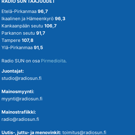
RADIO SUN TAAJUUDET
Etelä-Pirkanmaa
96,7
Ikaalinen ja Hämeenkyrö
96,3
Kankaanpään seutu
106,7
Parkanon seutu
91,7
Tampere
107,8
Ylä-Pirkanmaa
91,5
Radio SUN on osa
Pirmedioita
.
Juontajat:
studio@radiosun.fi
Mainosmyynti:
myynti@radiosun.fi
Mainostrafiikki:
radio@radiosun.fi
Uutis-, juttu- ja menovinkit:
toimitus@radiosun.fi