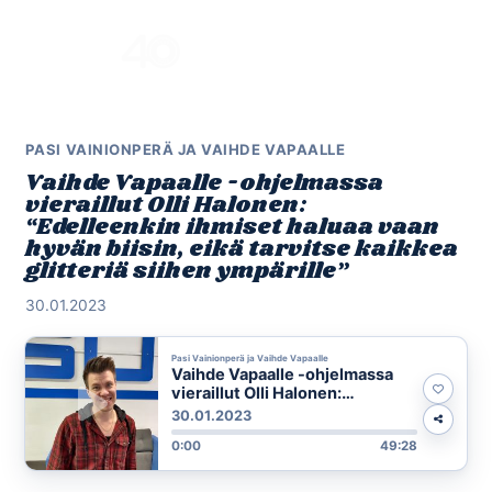
Skip
to
Menu
content
PASI VAINIONPERÄ JA VAIHDE VAPAALLE
Vaihde Vapaalle -ohjelmassa
vieraillut Olli Halonen:
“Edelleenkin ihmiset haluaa vaan
hyvän biisin, eikä tarvitse kaikkea
glitteriä siihen ympärille”
30.01.2023
Pasi Vainionperä ja Vaihde Vapaalle
Vaihde Vapaalle -ohjelmassa
vieraillut Olli Halonen:
“Edelleenkin ihmiset haluaa
30.01.2023
vaan hyvän biisin, eikä tarvitse
0:00
49:28
kaikkea glitteriä siihen
ympärille”