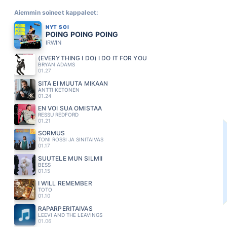
Aiemmin soineet kappaleet:
NYT SOI
POING POING POING
IRWIN
(EVERYTHING I DO) I DO IT FOR YOU
BRYAN ADAMS
01.27
SITÄ EI MUUTA MIKÄÄN
ANTTI KETONEN
01.24
EN VOI SUA OMISTAA
RESSU REDFORD
01.21
SORMUS
TONI ROSSI JA SINITAIVAS
01.17
SUUTELE MUN SILMII
BESS
01.15
I WILL REMEMBER
TOTO
01.10
RAPARPERITAIVAS
LEEVI AND THE LEAVINGS
01.06