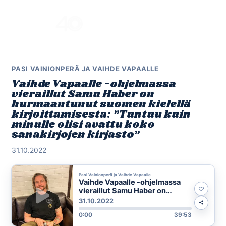
Skip
to
Menu
content
PASI VAINIONPERÄ JA VAIHDE VAPAALLE
Vaihde Vapaalle -ohjelmassa
vieraillut Samu Haber on
hurmaantunut suomen kielellä
kirjoittamisesta: ”Tuntuu kuin
minulle olisi avattu koko
sanakirjojen kirjasto”
31.10.2022
Pasi Vainionperä ja Vaihde Vapaalle
Vaihde Vapaalle -ohjelmassa
vieraillut Samu Haber on
hurmaantunut suomen kielellä
31.10.2022
kirjoittamisesta: ”Tuntuu kuin
0:00
39:53
minulle olisi avattu koko
sanakirjojen kirjasto”