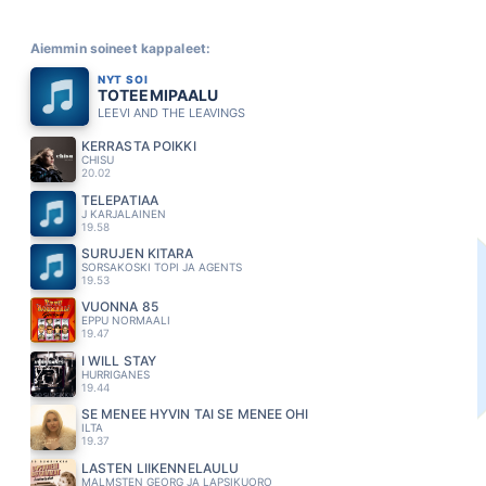
Aiemmin soineet kappaleet:
NYT SOI
TOTEEMIPAALU
LEEVI AND THE LEAVINGS
KERRASTA POIKKI
CHISU
20.02
TELEPATIAA
J KARJALAINEN
19.58
SURUJEN KITARA
SORSAKOSKI TOPI JA AGENTS
19.53
VUONNA 85
EPPU NORMAALI
19.47
I WILL STAY
HURRIGANES
19.44
SE MENEE HYVIN TAI SE MENEE OHI
ILTA
19.37
LASTEN LIIKENNELAULU
MALMSTEN GEORG JA LAPSIKUORO