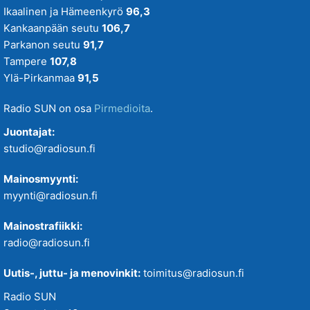
Ikaalinen ja Hämeenkyrö
96,3
Kankaanpään seutu
106,7
Parkanon seutu
91,7
Tampere
107,8
Ylä-Pirkanmaa
91,5
Radio SUN on osa
Pirmedioita
.
Juontajat:
studio@radiosun.fi
Mainosmyynti:
myynti@radiosun.fi
Mainostrafiikki:
radio@radiosun.fi
Uutis-, juttu- ja menovinkit:
toimitus@radiosun.fi
Radio SUN