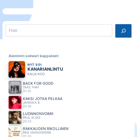
Search
Aiemmin soineet kappaleet:
NYT SOI
KANARIANLINTU
KAIJA KOO
BACK FOR GOOD
TAKE THAT
20.32
KAKSI JOTKA PELKÄÄ
JANNIKA B
20.28
LUONNONVOIMII
PAUL ELIAS
20.24
RAKKAUDEN RIKOLLINEN
PASI VAINIONPERÄ
20.20