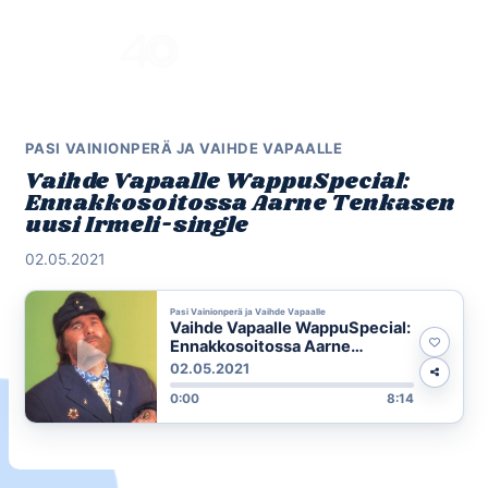
Skip
to
Menu
content
PASI VAINIONPERÄ JA VAIHDE VAPAALLE
Vaihde Vapaalle WappuSpecial:
Ennakkosoitossa Aarne Tenkasen
uusi Irmeli-single
02.05.2021
Pasi Vainionperä ja Vaihde Vapaalle
Vaihde Vapaalle WappuSpecial:
Ennakkosoitossa Aarne
Tenkasen uusi Irmeli-single
02.05.2021
0:00
8:14