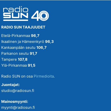
RADIO SUN TAAJUUDET
Etelä-Pirkanmaa
96,7
Ikaalinen ja Hämeenkyrö
96,3
Kankaanpään seutu
106,7
Parkanon seutu
91,7
Tampere
107,8
Ylä-Pirkanmaa
91,5
Radio SUN on osa
Pirmedioita
.
Juontajat:
studio@radiosun.fi
Mainosmyynti:
myynti@radiosun.fi