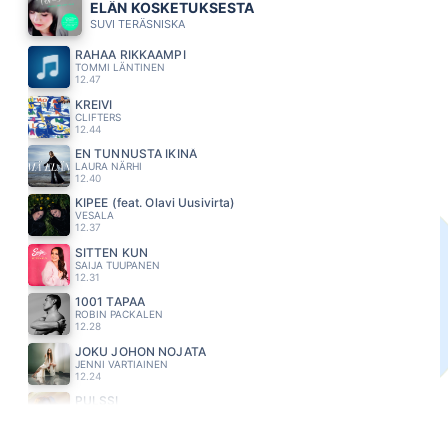
ELÄN KOSKETUKSESTA
SUVI TERÄSNISKA
RAHAA RIKKAAMPI
TOMMI LÄNTINEN
12.47
KREIVI
CLIFTERS
12.44
EN TUNNUSTA IKINÄ
LAURA NÄRHI
12.40
KIPEE (feat. Olavi Uusivirta)
VESALA
12.37
SITTEN KUN
SAIJA TUUPANEN
12.31
1001 TAPAA
ROBIN PACKALEN
12.28
JOKU JOHON NOJATA
JENNI VARTIAINEN
12.24
PULSSI
JANNIKA B
12.20