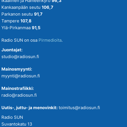
Ikaalinen ja Hämeenkyrö
96,3
Kankaanpään seutu
106,7
Parkanon seutu
91,7
Tampere
107,8
Ylä-Pirkanmaa
91,5
Radio SUN on osa
Pirmedioita
.
Juontajat:
studio@radiosun.fi
Mainosmyynti:
myynti@radiosun.fi
Mainostrafiikki:
radio@radiosun.fi
Uutis-, juttu- ja menovinkit:
toimitus@radiosun.fi
Radio SUN
Suvantokatu 13