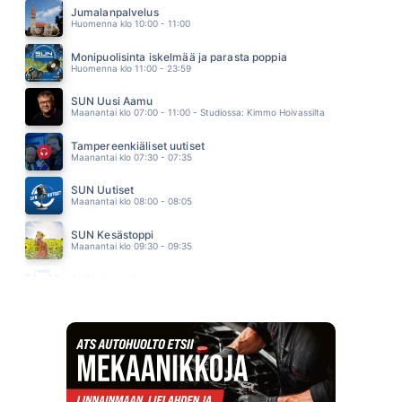
VIIVI
Jumalanpalvelus
11.39
Huomenna klo 10:00 - 11:00
TOINEN SINÄ
LAURA VOUTILAINEN
Monipuolisinta iskelmää ja parasta poppia
11.34
Huomenna klo 11:00 - 23:59
SUN Uusi Aamu
Maanantai klo 07:00 - 11:00 - Studiossa: Kimmo Hoivassilta
Tampereenkiäliset uutiset
Maanantai klo 07:30 - 07:35
SUN Uutiset
Maanantai klo 08:00 - 08:05
SUN Kesästoppi
Maanantai klo 09:30 - 09:35
SUN Keskipäivä
Maanantai klo 11:00 - 13:00