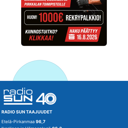
RADIO SUN TAAJUUDET
Etelä-Pirkanmaa
96,7