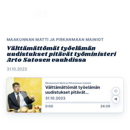
Skip
to
Menu
content
MAAKUNNAN MATTI JA PIRKANMAAN MAINIOT
Välttämättömät työelämän
uudistukset pitävät työministeri
Arto Satosen vauhdissa
31.10.2023
Maakunnan Matti ja Pirkanmaan mainiot
Välttämättömät työelämän
uudistukset pitävät
työministeri Arto Satosen
31.10.2023
vauhdissa
0:00
24:39