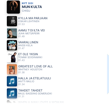
NYT SOI
MUN KULTA
CHISU
KYLLÄ MÄ PÄRJÄÄN
OSKAR LEHTINEN
01.53
AAMU TOI ILTA VEI
JUHA METSÄPERÄ
01.49
VAARALLINEN
ANSSI KELA
01.47
ET OLE YKSIN
TOMMI SOIDINMÄKI
01.43
GREATEST LOVE OF ALL
WHITNEY HOUSTON
01.38
HALLA JA ETELÄTUULI
ANTTI RAILIO
01.34
TÄHDET TÄHDET
RAULI BADDING SOMERJOKI
01.31
WHEN A MAN LOVES A WOMAN
BOLTON MICHAEL
01.27