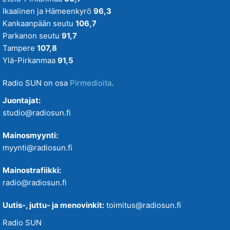
Ikaalinen ja Hämeenkyrö
96,3
Kankaanpään seutu
106,7
Parkanon seutu
91,7
Tampere
107,8
Ylä-Pirkanmaa
91,5
Radio SUN on osa
Pirmedioita
.
Juontajat:
studio@radiosun.fi
Mainosmyynti:
myynti@radiosun.fi
Mainostrafiikki:
radio@radiosun.fi
Uutis-, juttu- ja menovinkit:
toimitus@radiosun.fi
Radio SUN