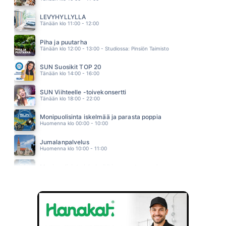
KAKSKYTÄ CENTTIÄ
POPEDA
LEVYHYLLYLLÄ
00.52
Tänään klo 11:00 - 12:00
KARUN MAAN KUKKA
LAURA VOUTILAINEN
Piha ja puutarha
00.48
Tänään klo 12:00 - 13:00 - Studiossa: Pinsiön Taimisto
SUN Suosikit TOP 20
Tänään klo 14:00 - 16:00
SUN Viihteelle -toivekonsertti
Tänään klo 18:00 - 22:00
Monipuolisinta iskelmää ja parasta poppia
Huomenna klo 00:00 - 10:00
Jumalanpalvelus
Huomenna klo 10:00 - 11:00
Monipuolisinta iskelmää ja parasta poppia
Huomenna klo 11:00 - 23:59