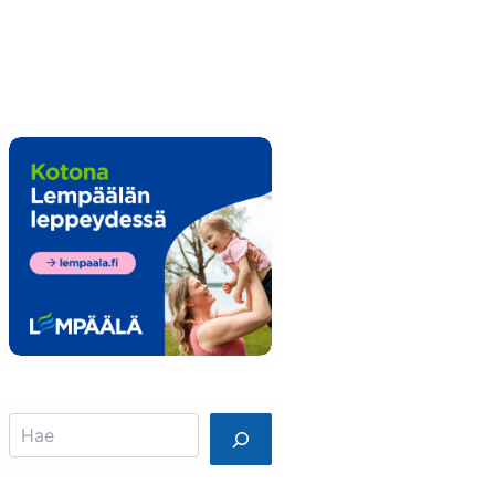
Info
Mainostajalle
Search