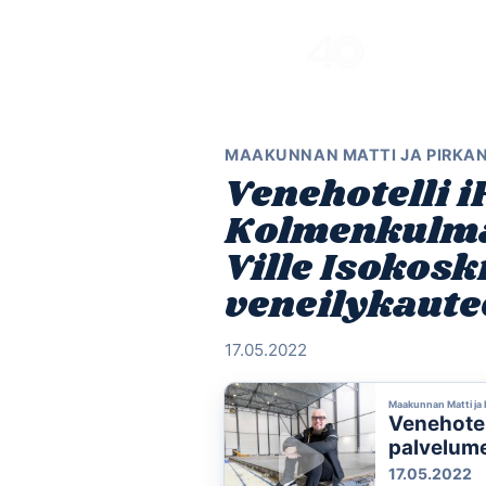
Skip
to
content
MAAKUNNAN MATTI JA PIRKA
Venehotelli 
Kolmenkulma
Ville Isokosk
veneilykaute
17.05.2022
Maakunnan Matti ja 
Venehote
palvelume
veneilyk
17.05.2022