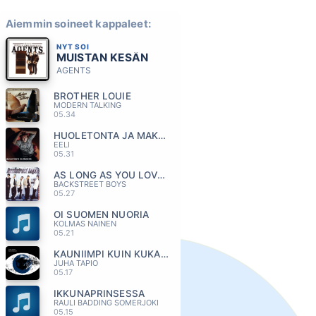
Aiemmin soineet kappaleet:
NYT SOI
MUISTAN KESÄN
AGENTS
BROTHER LOUIE
MODERN TALKING
05.34
HUOLETONTA JA MAKEAA
EELI
05.31
AS LONG AS YOU LOVE ME
BACKSTREET BOYS
05.27
OI SUOMEN NUORIA
KOLMAS NAINEN
05.21
KAUNIIMPI KUIN KUKAAN MUU
JUHA TAPIO
05.17
IKKUNAPRINSESSA
RAULI BADDING SOMERJOKI
05.15