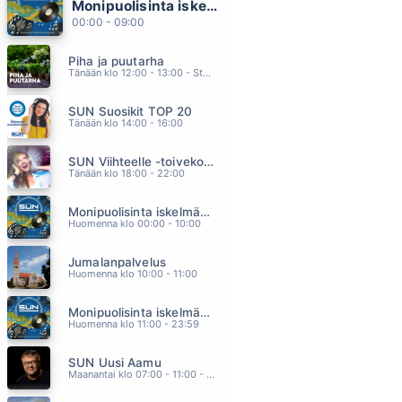
Monipuolisinta iskelmää ja parasta poppia
PIENEN POJAN HAAVEET
00:00 - 09:00
JARNO SARJANEN
04.39
Piha ja puutarha
MEITÄ JYRÄTÄÄN
Tänään klo 12:00 - 13:00 - Studiossa: Pinsiön Taimisto
MILJOONASADE
04.34
SUN Suosikit TOP 20
FRIDA
Tänään klo 14:00 - 16:00
BEHM
04.31
SUN Viihteelle -toivekonsertti
YELLOW RIVER
Tänään klo 18:00 - 22:00
CHRISTIE
04.28
Monipuolisinta iskelmää ja parasta poppia
KYLMÄT KYYNELEET
Huomenna klo 00:00 - 10:00
KAIJA KOO
04.24
Jumalanpalvelus
Huomenna klo 10:00 - 11:00
Monipuolisinta iskelmää ja parasta poppia
Huomenna klo 11:00 - 23:59
SUN Uusi Aamu
Maanantai klo 07:00 - 11:00 - Studiossa: Kimmo Hoivassilta