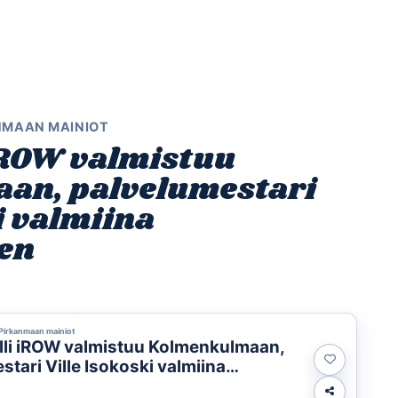
Etusivu
Ohjelmat
Osallistu
NMAAN MAINIOT
iROW valmistuu
an, palvelumestari
i valmiina
en
Pirkanmaan mainiot
lli iROW valmistuu Kolmenkulmaan,
stari Ville Isokoski valmiina
auteen