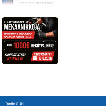
Tampereenkiäliset uutiset
Maanantai klo 07:30 - 07:35
Radio SUN