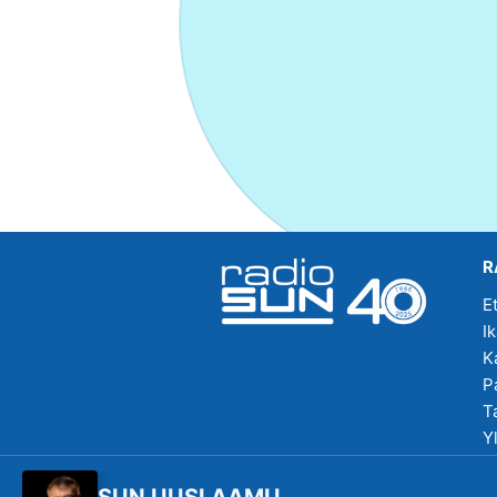
R
E
I
K
P
T
Y
R