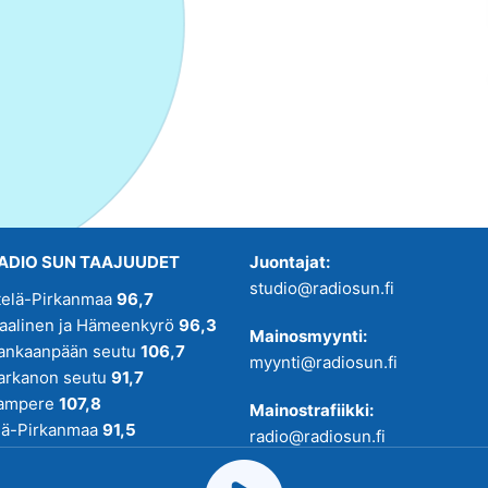
ADIO SUN TAAJUUDET
Juontajat:
studio@radiosun.fi
telä-Pirkanmaa
96,7
kaalinen ja Hämeenkyrö
96,3
Mainosmyynti:
ankaanpään seutu
106,7
myynti@radiosun.fi
arkanon seutu
91,7
ampere
107,8
Mainostrafiikki:
lä-Pirkanmaa
91,5
radio@radiosun.fi
adio SUN on osa
Pirmedioita
.
Uutis-, juttu- ja menovinkit: