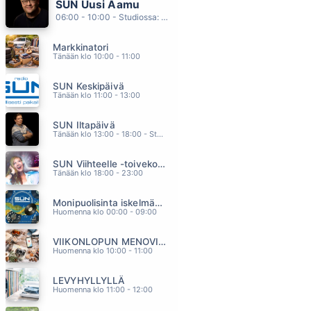
SUN Uusi Aamu
RAKKAUDEN RIKOLLINEN
06:00 - 10:00 - Studiossa: Kimmo Hoivassilta
PASI VAINIONPERÄ
02.22
Markkinatori
PISTOKEIKKA KALAJOELLE
Tänään klo 10:00 - 11:00
ARTTU WISKARI
02.17
SUN Keskipäivä
BABE
Tänään klo 11:00 - 13:00
TAKE THAT
02.13
SUN Iltapäivä
KAIKKI MIHIN OOT TOTTUNUT
Tänään klo 13:00 - 18:00 - Studiossa: Kaisu Lämsä
TUURE KILPELÄINEN
02.10
SUN Viihteelle -toivekonsertti
HILJAA HUOKAA YO
Tänään klo 18:00 - 23:00
ANNA ERIKSSON
02.06
Monipuolisinta iskelmää ja parasta poppia
Huomenna klo 00:00 - 09:00
VIIKONLOPUN MENOVINKIT
Huomenna klo 10:00 - 11:00
LEVYHYLLYLLÄ
Huomenna klo 11:00 - 12:00