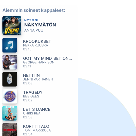
Aiemmin soineet kappaleet:
NYT SOI
NÄKYMÄTÖN
ANNA PUU
KROOKUKSET
PEKKA RUUSKA
03.15
GOT MY MIND SET ON YOU
GEORGE HARRISON
03.11
NETTIIN
JENNI VARTIAINEN
03.08
TRAGEDY
BEE GEES
03.02
LET S DANCE
CHRIS REA
02.58
KORTTITALO
TOMI MARKKOLA
02.54