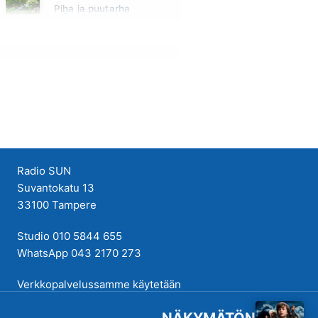
Piha ja puutarha
Huomenna klo 12:00 - 13:00 - Studiossa: Pinsiön Taimisto
Radio SUN
Suvantokatu 13
33100 Tampere
Studio 010 5844 655
WhatsApp 043 2170 273
Verkkopalvelussamme käytetään
evästeitä käyttökokemuksen