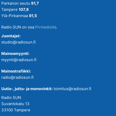
Parkanon seutu
91,7
Tampere
107,8
Ylä-Pirkanmaa
91,5
Radio SUN on osa
Pirmedioita
.
Juontajat:
studio@radiosun.fi
Mainosmyynti:
myynti@radiosun.fi
Mainostrafiikki:
radio@radiosun.fi
Uutis-, juttu- ja menovinkit:
toimitus@radiosun.fi
Radio SUN
Suvantokatu 13
33100 Tampere