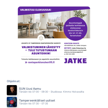
ELINA MITA MA TEEN
LEEVI AND THE LEAVINGS
00.08
KEINU
JENNI VARTIAINEN
00.05
SILMITÖN TALVI
MILJOONASADE
23.59
AVAIMET KÄTEEN
ARTTU WISKARI
23.55
KYLMAN VIILEA
PLOGMAN CHARLES
23.52
IKINÄ KOSKAAN
EVELINA
23.49
PYSYN TÄSSÄ
MIKKO KUUSTONEN
Ohjelmat:
23.45
SUN Uusi Aamu
JIVE TALKIN
Tänään klo 07:00 - 09:30 - Studiossa: Kimmo Hoivassilta
BEE GEES
23.41
Tampereenkiäliset uutiset
MAHDUNKO MAAILMAAS
Tänään klo 07:30 - 07:35
YÖLINTU
23.37