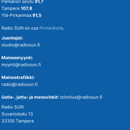
Parkanon seutu
91,7
Tampere
107,8
Ylä-Pirkanmaa
91,5
Radio SUN on osa
Pirmedioita
.
Juontajat:
studio@radiosun.fi
Mainosmyynti:
myynti@radiosun.fi
Mainostrafiikki:
radio@radiosun.fi
Uutis-, juttu- ja menovinkit:
toimitus@radiosun.fi
Radio SUN
Suvantokatu 13
33100 Tampere