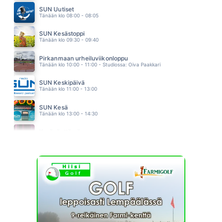
SUN Uutiset
UUSI ALKU
Tänään klo 08:00 - 08:05
HEIDI PAKARINEN
23.33
SUN Kesästoppi
YOU RE STILL THE ONE
Tänään klo 09:30 - 09:40
SHANIA TWAIN
23.30
Pirkanmaan urheiluviikonloppu
Tänään klo 10:00 - 11:00 - Studiossa: Oiva Paakkari
SUN Keskipäivä
Tänään klo 11:00 - 13:00
SUN Kesä
Tänään klo 13:00 - 14:30
Kesänäyttämö
Tänään klo 14:30 - 14:40