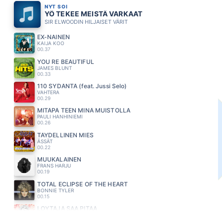
NYT SOI
YÖ TEKEE MEISTÄ VARKAAT
SIR ELWOODIN HILJAISET VÄRIT
EX-NAINEN
KAIJA KOO
00.37
YOU RE BEAUTIFUL
JAMES BLUNT
00.33
110 SYDÄNTÄ (feat. Jussi Selo)
VAHTERA
00.29
MITÄPÄ TEEN MINÄ MUISTOLLA
PAULI HANHINIEMI
00.26
TÄYDELLINEN MIES
ÄSSÄT
00.22
MUUKALAINEN
FRANS HARJU
00.19
TOTAL ECLIPSE OF THE HEART
BONNIE TYLER
00.15
LOYTÄJÄ SAA PITÄÄ
NELJÄNSUORA
00.11