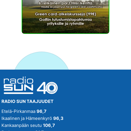
RADIO SUN TAAJUUDET
Etelä-Pirkanmaa
96,7
Ikaalinen ja Hämeenkyrö
96,3
Kankaanpään seutu
106,7