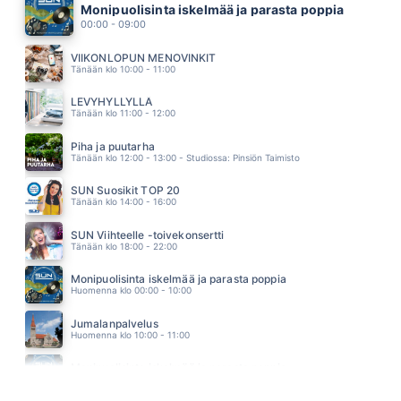
VIIMEINEN TANSSI (feat. Olavi Uusivirta)
Monipuolisinta iskelmää ja parasta poppia
BEHM
00.59
00:00 - 09:00
ENSIMMÄINEN RODEO
RODEO (ANNA PUU, ERIN, IDA PAUL)
VIIKONLOPUN MENOVINKIT
00.56
Tänään klo 10:00 - 11:00
KAKSKYTÄ CENTTIÄ
POPEDA
LEVYHYLLYLLÄ
00.52
Tänään klo 11:00 - 12:00
KARUN MAAN KUKKA
LAURA VOUTILAINEN
Piha ja puutarha
00.48
Tänään klo 12:00 - 13:00 - Studiossa: Pinsiön Taimisto
SUN Suosikit TOP 20
Tänään klo 14:00 - 16:00
SUN Viihteelle -toivekonsertti
Tänään klo 18:00 - 22:00
Monipuolisinta iskelmää ja parasta poppia
Huomenna klo 00:00 - 10:00
Jumalanpalvelus
Huomenna klo 10:00 - 11:00
Monipuolisinta iskelmää ja parasta poppia
Huomenna klo 11:00 - 23:59