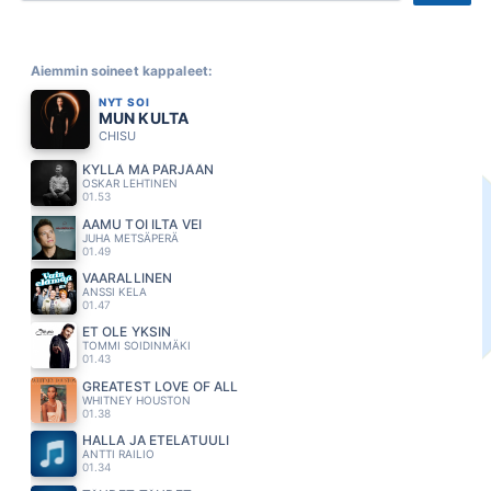
Aiemmin soineet kappaleet:
NYT SOI
MUN KULTA
CHISU
KYLLÄ MÄ PÄRJÄÄN
OSKAR LEHTINEN
01.53
AAMU TOI ILTA VEI
JUHA METSÄPERÄ
01.49
VAARALLINEN
ANSSI KELA
01.47
ET OLE YKSIN
TOMMI SOIDINMÄKI
01.43
GREATEST LOVE OF ALL
WHITNEY HOUSTON
01.38
HALLA JA ETELÄTUULI
ANTTI RAILIO
01.34