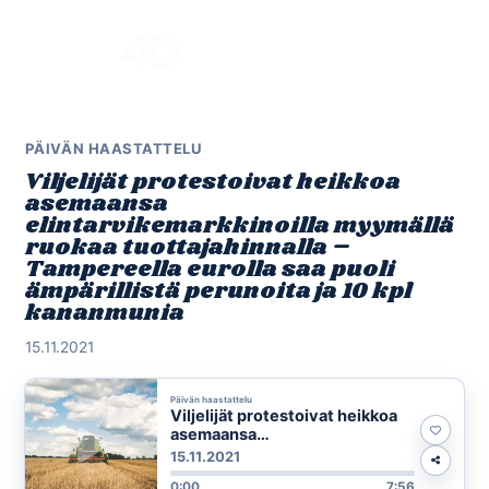
Skip
to
Menu
content
PÄIVÄN HAASTATTELU
Viljelijät protestoivat heikkoa
asemaansa
elintarvikemarkkinoilla myymällä
ruokaa tuottajahinnalla –
Tampereella eurolla saa puoli
ämpärillistä perunoita ja 10 kpl
kananmunia
15.11.2021
Päivän haastattelu
Viljelijät protestoivat heikkoa
asemaansa
elintarvikemarkkinoilla
15.11.2021
myymällä ruokaa
0:00
7:56