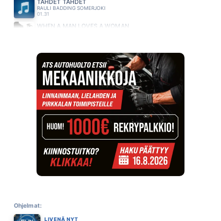
TÄHDET TÄHDET
RAULI BADDING SOMERJOKI
01.31
WHEN A MAN LOVES A WOMAN
BOLTON MICHAEL
01.27
ENKELI (feat. Anna Puu, Janna)
YONA
01.25
MEILLE EI KOSKAAN VOIS KAYDA NIIN
JANI WICKHOLM
01.20
KEVYESTI KESKELLA PAIVAA
ESA ELORANTA
01.17
VIILENEE
RESSU REDFORD
01.13
FIELDS OF GOLD
STING
01.10
SURU TEKI LAHTOAAN
PAULI HANHINIEMI
01.06
JOS MINUT KESYTTAISIT
PLOGMAN CHARLES
Ohjelmat:
01.03
LIVENÄ NYT