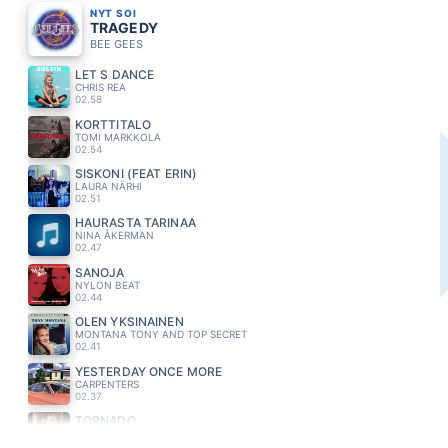
NYT SOI
TRAGEDY
BEE GEES
LET S DANCE
CHRIS REA
02.58
KORTTITALO
TOMI MARKKOLA
02.54
SISKONI (FEAT ERIN)
LAURA NÄRHI
02.51
HAURASTA TARINAA
NINA ÅKERMAN
02.47
SANOJA
NYLON BEAT
02.44
OLEN YKSINAINEN
MONTANA TONY AND TOP SECRET
02.41
YESTERDAY ONCE MORE
CARPENTERS
02.37
TORNADO
EVELINA
02.33