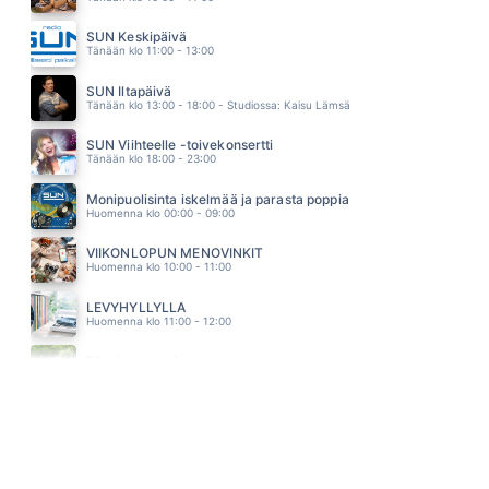
KANARIANLINTU
KAIJA KOO
SUN Keskipäivä
01.55
Tänään klo 11:00 - 13:00
KUUME
PHILHARMONIC
SUN Iltapäivä
01.51
Tänään klo 13:00 - 18:00 - Studiossa: Kaisu Lämsä
SUN Viihteelle -toivekonsertti
Tänään klo 18:00 - 23:00
Monipuolisinta iskelmää ja parasta poppia
Huomenna klo 00:00 - 09:00
VIIKONLOPUN MENOVINKIT
Huomenna klo 10:00 - 11:00
LEVYHYLLYLLÄ
Huomenna klo 11:00 - 12:00
Piha ja puutarha
Huomenna klo 12:00 - 13:00 - Studiossa: Pinsiön Taimisto