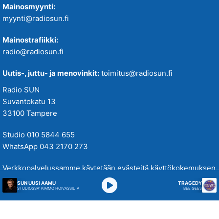
Mainosmyynti:
myynti@radiosun.fi
Mainostrafiikki:
radio@radiosun.fi
Uutis-, juttu- ja menovinkit:
toimitus@radiosun.fi
Radio SUN
Suvantokatu 13
33100 Tampere
Studio 010 5844 655
WhatsApp 043 2170 273
Verkkopalvelussamme käytetään evästeitä käyttökokemuksen
parantamiseksi. Tutustu tietosuojakäytäntöihimme
täällä
.
SUN UUSI AAMU
TRAGEDY
STUDIOSSA: KIMMO HOIVASSILTA
BEE GEES