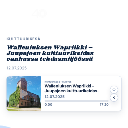
Skip
to
Menu
content
KULTTUURIKESÄ
Walleniuksen Wapriikki –
Juupajoen kulttuurikeidas
vanhassa tehdasmiljöössä
12.07.2025
Kulttuurikesä - MAINOS
Walleniuksen Wapriikki –
Juupajoen kulttuurikeidas
vanhassa tehdasmiljöössä
12.07.2025
0:00
17:20