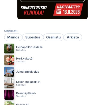
Ohjelmat:
Mainos
Suositus
Osallistu
Arkisto
Heinäpellon laidalla
Suositus
Herkkukesä
Suositus
Jumalanpalvelus
Kesän majapaikat
Suositus
Kesänäyttämö
Suositus
Kesäretki