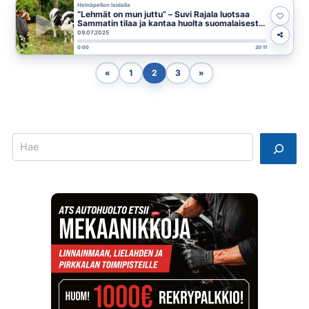
Heinäpellon laidalla
“Lehmät on mun juttu” – Suvi Rajala luotsaa
Sammatin tilaa ja kantaa huolta suomalaisesta
maidosta
09.07.2025
0:00
20:11
«
1
2
3
»
Search