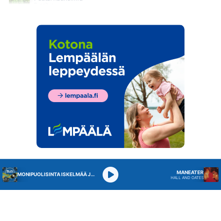
Suositus
SUN Ilta
SUN Iltapäivä
SUN Keskipäivä
SUN Kesä
Suositus
SUN Kesästoppi
Suositus
SUN Suosikit TOP 20
Osallistu - Suositus
SUN Uusi Aamu
MANEATER
MONIPUOLISINTA ISKELMÄÄ JA PARASTA POPPIA
HALL AND OATES
SUN Uutiset
SUN Viihteelle -toivekonsertti