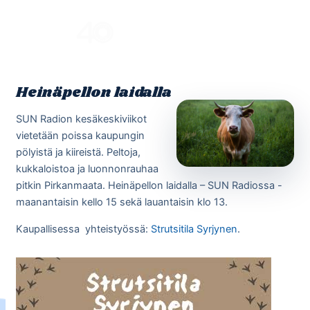
Skip
to
Menu
content
Heinäpellon laidalla
SUN Radion kesäkeskiviikot
vietetään poissa kaupungin
pölyistä ja kiireistä. Peltoja,
kukkaloistoa ja luonnonrauhaa
pitkin Pirkanmaata. Heinäpellon laidalla – SUN Radiossa -
maanantaisin kello 15 sekä lauantaisin klo 13.
Kaupallisessa yhteistyössä:
Strutsitila Syrjynen
.