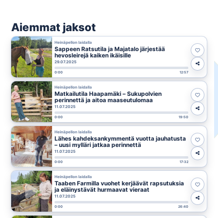
Aiemmat jaksot
Heinäpellon laidalla
Sappeen Ratsutila ja Majatalo järjestää
hevosleirejä kaiken ikäisille
29.07.2025
0:00
12:57
Heinäpellon laidalla
Matkailutila Haapamäki – Sukupolvien
perinnettä ja aitoa maaseutulomaa
11.07.2025
0:00
19:50
Heinäpellon laidalla
Lähes kahdeksankymmentä vuotta jauhatusta
– uusi mylläri jatkaa perinnettä
11.07.2025
0:00
17:32
Heinäpellon laidalla
Taaben Farmilla vuohet kerjäävät rapsutuksia
ja eläinystävät hurmaavat vieraat
11.07.2025
0:00
26:40