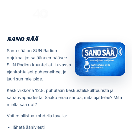
Skip
to
Menu
content
SANO SÄÄ
Sano sää on SUN Radion
ohjelma, jossa ääneen pääsee
SUN Radion kuuntelijat. Luvassa
ajankohtaiset puheenaiheet ja
juuri sun mielipide.
Keskiviikkona 12.8. puhutaan keskustelukulttuurista ja
sananvapaudesta. Saako enää sanoa, mitä ajattelee? Mitä
mieltä sää oot?
Voit osallistua kahdella tavalla:
lähetä ääniviesti