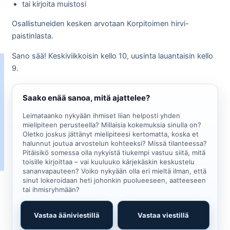
tai kirjoita muistosi
Osallistuneiden kesken arvotaan Korpitoimen hirvi-
paistinlasta.
Sano sää! Keskiviikkoisin kello 10, uusinta lauantaisin kello
9.
Saako enää sanoa, mitä ajattelee?
Leimataanko nykyään ihmiset liian helposti yhden
mielipiteen perusteella? Millaisia kokemuksia sinulla on?
Oletko joskus jättänyt mielipiteesi kertomatta, koska et
halunnut joutua arvostelun kohteeksi? Missä tilanteessa?
Pitäisikö somessa olla nykyistä tiukempi vastuu siitä, mitä
toisille kirjoittaa – vai kuuluuko kärjekäskin keskustelu
sananvapauteen? Voiko nykyään olla eri mieltä ilman, että
sinut lokeroidaan heti johonkin puolueeseen, aatteeseen
tai ihmisryhmään?
Vastaa ääniviestillä
Vastaa viestillä