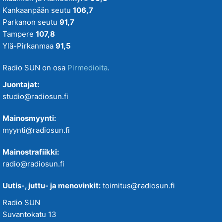
Kankaanpään seutu
106,7
Parkanon seutu
91,7
Tampere
107,8
Ylä-Pirkanmaa
91,5
Radio SUN on osa
Pirmedioita
.
Juontajat:
studio@radiosun.fi
Mainosmyynti:
myynti@radiosun.fi
Mainostrafiikki:
radio@radiosun.fi
Uutis-, juttu- ja menovinkit:
toimitus@radiosun.fi
Radio SUN
Suvantokatu 13