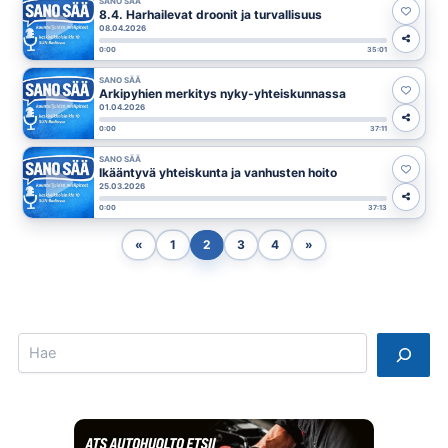
SANO SÄÄ
8.4. Harhailevat droonit ja turvallisuus
08.04.2026
0:00
35:01
SANO SÄÄ
Arkipyhien merkitys nyky-yhteiskunnassa
01.04.2026
0:00
37:11
SANO SÄÄ
Ikääntyvä yhteiskunta ja vanhusten hoito
25.03.2026
0:00
37:13
«
1
2
3
4
»
Search