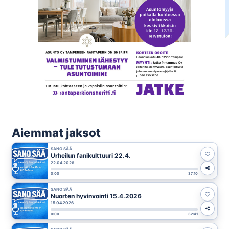
Aiemmat jaksot
SANO SÄÄ
Urheilun fanikulttuuri 22.4.
22.04.2026
0:00
37:10
SANO SÄÄ
Nuorten hyvinvointi 15.4.2026
15.04.2026
0:00
32:41